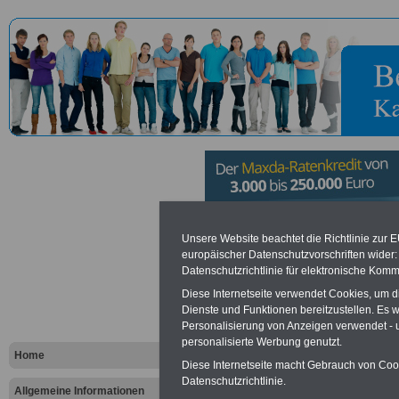
Verbandsg
Unsere Website beachtet die Richtlinie zur 
europäischer Datenschutzvorschriften wide
Datenschutzrichtlinie für elektronische Komm
Breisig
Diese Internetseite verwendet Cookies, um 
Dienste und Funktionen bereitzustellen. Es
Personalisierung von Anzeigen verwendet - un
Vorteile für den öffentlichen Dien
personalisierte Werbung genutzt.
Vergleichen und sparen
:
Home
Bausparen schon ab 16 Jahren
Diese Internetseite macht Gebrauch von Cooki
Berufsunfähigkeitsabsicherung
Datenschutzrichtlinie.
Allgemeine Informationen
Krankenzusatzversicherung
-