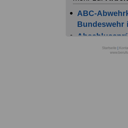
ABC-Abwehr
Bundeswehr i
Abschlussprüf
Berlin
Startseite
|
Konta
www.berufs
Akademie der
Aktionsgemei
den Frieden e
Alexander-vo
in Bonn
Alfred-Wegene
Zentrum für P