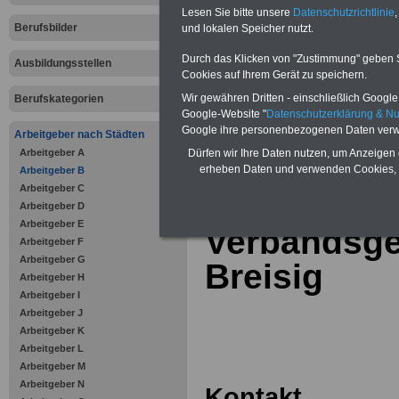
Online-Vergleich Gesetzliche
Lesen Sie bitte unsere
Datenschutzrichtlinie
,
Krankenkassen
-
Berufsbilder
und lokalen Speicher nutzt.
Zahnzusatzversicherung
-
Vorteile der Privaten
Durch das Klicken von "Zustimmung" geben Sie
Ausbildungsstellen
Krankenversicherung
Cookies auf Ihrem Gerät zu speichern.
Wir gewähren Dritten - einschließlich Google -
Berufskategorien
Google-Website "
Datenschutzerklärung & N
Google ihre personenbezogenen Daten verw
Arbeitgeber nach Städten
Arbeitgeber A
zurück zur Über
Dürfen wir Ihre Daten nutzen, um Anzeigen 
erheben Daten und verwenden Cookies, 
Arbeitgeber B
Arbeitgeber C
Arbeitgeber D
Arbeitgeber E
Verbandsg
Arbeitgeber F
Arbeitgeber G
Breisig
Arbeitgeber H
Arbeitgeber I
Arbeitgeber J
Arbeitgeber K
Arbeitgeber L
Arbeitgeber M
Arbeitgeber N
Kontakt