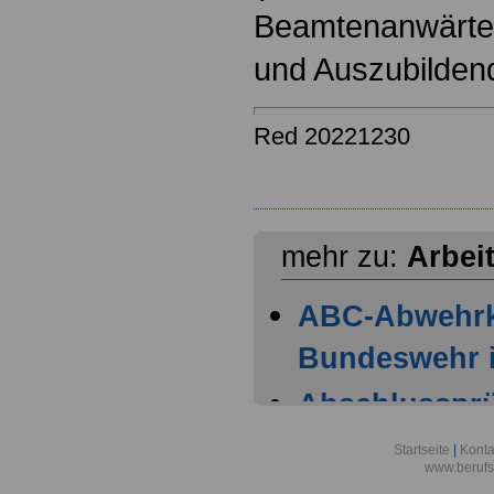
Beamtenanwärter
und Auszubilden
Red 20221230
mehr zu:
Arbei
ABC-Abwehr
Bundeswehr i
Abschlussprüf
Berlin
Startseite
|
Konta
www.berufs
Akademie der