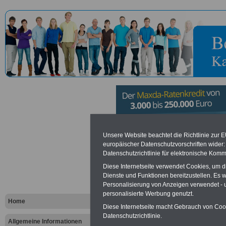
Alliierten M
Unsere Website beachtet die Richtlinie zur 
europäischer Datenschutzvorschriften wide
Datenschutzrichtlinie für elektronische Komm
Berlin
Diese Internetseite verwendet Cookies, um 
Dienste und Funktionen bereitzustellen. Es
Personalisierung von Anzeigen verwendet - un
Vorteile für den öffentlichen Dien
personalisierte Werbung genutzt.
Vergleichen und sparen
:
Home
Bausparen schon ab 16 Jahren
Diese Internetseite macht Gebrauch von Cooki
Berufsunfähigkeitsabsicherung
Datenschutzrichtlinie.
Allgemeine Informationen
Krankenzusatzversicherung
-