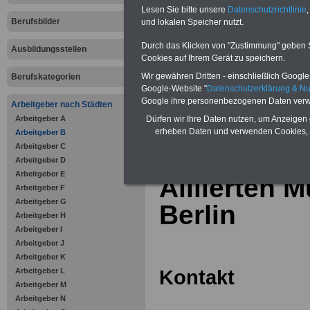
Online-Vergleich Gesetzliche
Lesen Sie bitte unsere
Datenschutzrichtlinie
,
Krankenkassen
-
Berufsbilder
und lokalen Speicher nutzt.
Zahnzusatzversicherung
-
Vorteile der Privaten
Durch das Klicken von "Zustimmung" geben Sie
Ausbildungsstellen
Krankenversicherung
Cookies auf Ihrem Gerät zu speichern.
Wir gewähren Dritten - einschließlich Google -
Berufskategorien
Google-Website "
Datenschutzerklärung & N
Google ihre personenbezogenen Daten verw
Arbeitgeber nach Städten
Arbeitgeber A
zurück zur Über
Dürfen wir Ihre Daten nutzen, um Anzeigen 
erheben Daten und verwenden Cookies, 
Arbeitgeber B
Arbeitgeber C
Arbeitgeber D
Arbeitgeber E
Alliierten M
Arbeitgeber F
Arbeitgeber G
Berlin
Arbeitgeber H
Arbeitgeber I
Arbeitgeber J
Arbeitgeber K
Kontakt
Arbeitgeber L
Arbeitgeber M
Arbeitgeber N