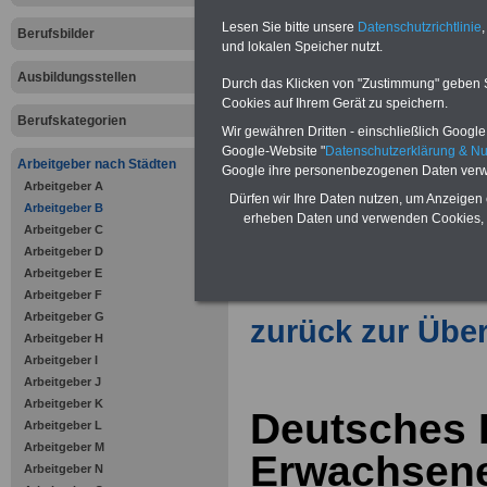
Lesen Sie bitte unsere
Datenschutzrichtlinie
,
Berufsbilder
und lokalen Speicher nutzt.
Vorteile für den öffentlichen Dien
Vergleichen und sparen
:
Ausbildungsstellen
Durch das Klicken von "Zustimmung" geben Sie
Bausparen schon ab 16 Jahren
Cookies auf Ihrem Gerät zu speichern.
Berufsunfähigkeitsabsicherung
Berufskategorien
Krankenzusatzversicherung
-
Wir gewähren Dritten - einschließlich Google -
Online-Vergleich Gesetzliche
Google-Website "
Datenschutzerklärung & N
Krankenkassen
-
Arbeitgeber nach Städten
Google ihre personenbezogenen Daten verw
Zahnzusatzversicherung
-
Arbeitgeber A
Vorteile der Privaten
Dürfen wir Ihre Daten nutzen, um Anzeigen 
Arbeitgeber B
Krankenversicherung
erheben Daten und verwenden Cookies, 
Arbeitgeber C
Arbeitgeber D
Arbeitgeber E
Arbeitgeber F
Arbeitgeber G
zurück zur Über
Arbeitgeber H
Arbeitgeber I
Arbeitgeber J
Arbeitgeber K
Deutsches I
Arbeitgeber L
Arbeitgeber M
Erwachsene
Arbeitgeber N