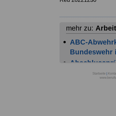
mehr zu:
Arbei
ABC-Abwehr
Bundeswehr i
Abschlussprüf
Berlin
Startseite
|
Konta
www.berufs
Akademie der
Aktionsgemei
den Frieden e
Alexander-vo