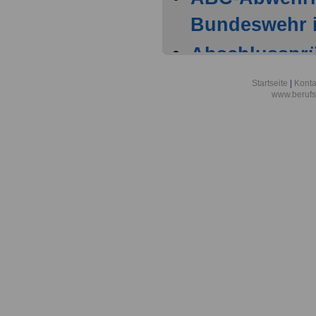
Bundeswehr i
Abschlussprüf
Berlin
Startseite
|
Konta
www.berufs
Akademie der
Aktionsgemei
den Frieden e
Alexander-vo
in Bonn
Alfred-Wegene
Zentrum für P
Meeresforsch