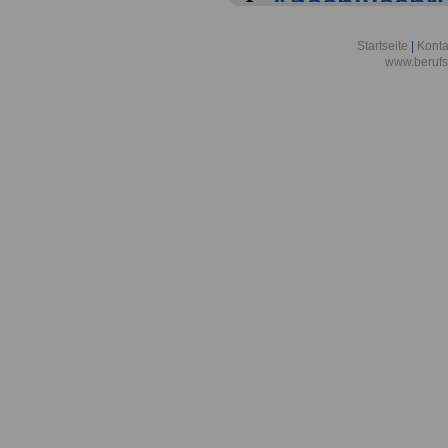
Abschlussprüf
Berlin
Startseite
|
Konta
www.berufs
Akademie der
Aktionsgemei
den Frieden e
Alexander-vo
in Bonn
Alfred-Wegene
Zentrum für P
Meeresforsch
Allgemeine O
Bremen/Brem