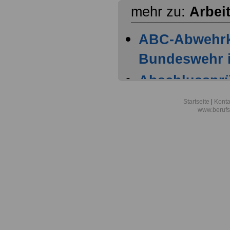
mehr zu:
Arbei
ABC-Abwehr
Bundeswehr i
Abschlussprüf
Berlin
Startseite
|
Konta
www.berufs
Akademie der
Aktionsgemei
den Frieden e
Alexander-vo
in Bonn
Alfred-Wegene