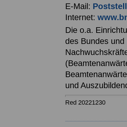
E-Mail:
Postste
Internet:
www.bm
Die o.a. Einricht
des Bundes und s
Nachwuchskräfte
(Beamtenanwärt
Beamtenanwärter
und Auszubilden
Red 20221230