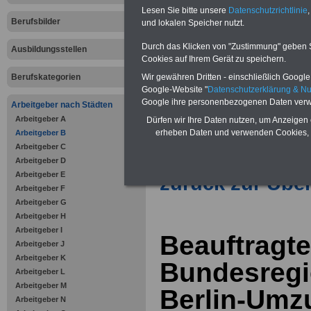
Vorteile für den öffentlichen Dien
Lesen Sie bitte unsere
Datenschutzrichtlinie
,
Vergleichen und sparen
:
Berufsbilder
und lokalen Speicher nutzt.
Bausparen schon ab 16 Jahren
Berufsunfähigkeitsabsicherung
Durch das Klicken von "Zustimmung" geben Sie
Ausbildungsstellen
Krankenzusatzversicherung
-
Cookies auf Ihrem Gerät zu speichern.
Online-Vergleich Gesetzliche
Krankenkassen
-
Berufskategorien
Wir gewähren Dritten - einschließlich Google -
Zahnzusatzversicherung
-
Google-Website "
Datenschutzerklärung & N
Vorteile der Privaten
Google ihre personenbezogenen Daten verw
Arbeitgeber nach Städten
Krankenversicherung
Arbeitgeber A
Dürfen wir Ihre Daten nutzen, um Anzeigen 
erheben Daten und verwenden Cookies, 
Arbeitgeber B
Arbeitgeber C
Arbeitgeber D
Arbeitgeber E
zurück zur Über
Arbeitgeber F
Arbeitgeber G
Arbeitgeber H
Arbeitgeber I
Beauftragte
Arbeitgeber J
Arbeitgeber K
Bundesregi
Arbeitgeber L
Arbeitgeber M
Berlin-Umz
Arbeitgeber N