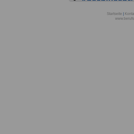
Abschlussprüf
Berlin
Startseite
|
Konta
www.berufs
Akademie der
Aktionsgemei
den Frieden e
Alexander-vo
in Bonn
Alfred-Wegene
Zentrum für P
Meeresforsch
Allgemeine O
Bremen/Brem