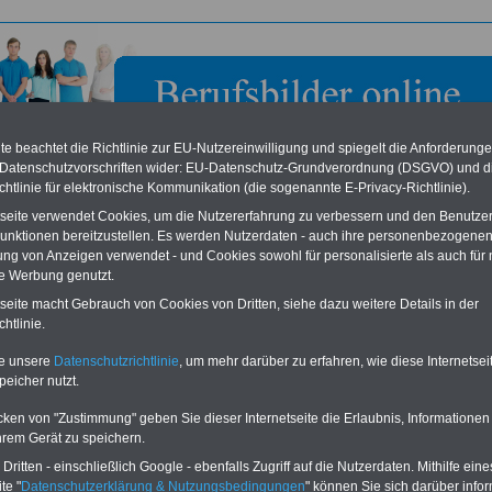
e beachtet die Richtlinie zur EU-Nutzereinwilligung und spiegelt die Anforderung
 Datenschutzvorschriften wider: EU-Datenschutz-Grundverordnung (DSGVO) und d
chtlinie für elektronische Kommunikation (die sogenannte E-Privacy-Richtlinie).
tseite verwendet Cookies, um die Nutzererfahrung zu verbessern und den Benutze
unktionen bereitzustellen. Es werden Nutzerdaten - auch ihre personenbezogenen
ung von Anzeigen verwendet - und Cookies sowohl für personalisierte als auch für 
te Werbung genutzt.
svereinigung der kommunalen Spitzenverbände in Berlin
tseite macht Gebrauch von Cookies von Dritten, siehe dazu weitere Details in der
htlinie.
eile für den öffentlichen Dienst
Buchen Sie diesen Platz für Ihren Banner:
te unsere
Datenschutzrichtlinie
, um mehr darüber zu erfahren, wie diese Internetse
Vergleichen und sparen
:
Schon für 250 Euro können Sie einen
peicher nutzt.
usparen schon ab 16 Jahren
-
Banner (halfsize 234x60) für 6 Monate bzw.
rufsunfähigkeitsabsicherung
-
für 400 Euro bei einer Laufzeit von 12
rankenzusatzversicherung
-
Monaten buchen. Ihr Banner wird auf allen
cken von "Zustimmung" geben Sie dieser Internetseite die Erlaubnis, Informationen
Online-Vergleich Gesetzliche
Einzelseiten von
berufsbilder-online.de
hrem Gerät zu speichern.
das
Formular
Krankenkassen
-
eingebunden. Einfach
ritten - einschließlich Google - ebenfalls Zugriff auf die Nutzerdaten. Mithilfe eine
ausfüllen
Zahnzusatzversicherung
-
oder schreiben Sie uns eine
E-
te "
Datenschutzerklärung & Nutzungsbedingungen
" können Sie sich darüber infor
Vorteile der Privaten
Mail.