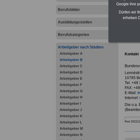
Google ihre 
Berufsbilder
Dürfen wir I
erheben D
Ausbildungsstellen
zurück z
Berufskategorien
Bunde
Arbeitgeber nach Städten
Arbeitgeber A
Kontakt
Arbeitgeber B
Bundesv
Arbeitgeber C
Arbeitgeber D
Lennéstr
10785 Be
Arbeitgeber E
Tel. +49
Arbeitgeber F
FAX: +49
Arbeitgeber G
E-Mail:
i
Arbeitgeber H
Internet:
Arbeitgeber I
Die o.a.
(Beamten
Arbeitgeber J
Arbeitgeber K
Red 20221
Arbeitgeber L
Arbeitgeber M
Arbeitgeber N