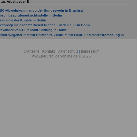
 zu:
Arbeitgeber B
BC-Abwehrkommando der Bundeswehr in Bruchsal
bschlussprüferaufsichtsstelle in Berlin
kademie der Künste in Berlin
ktionsgemeinschaft Dienst für den Frieden e. V. in Bonn
lexander-von-Humboldt-Stiftung in Bonn
lfred-Wegener-Institut Helmholtz-Zentrum für Polar- und Meeresforschung in
remerhaven
llgemeine Ortskrankenkasse Bremen/Bremerhaven in Bremen
llgemeine Ortskrankenkasse Hessen in Bad Homburg
Startseite
|
Kontakt
|
Datenschutz
|
Impressum
lliierten Museum e. V. in Berlin
www.berufsbilder-online.de © 2026
mtsgericht Bad Kreuznach
mtsgericht Bad Neuenahr-Ahrweiler
mtsgericht Bad Sobernheim
mtsgericht Bernkastel-Kues
mtsgericht Betzdorf
mtsgericht Bingen am Rhein
mtsgericht Bitburg
ntidiskriminierungsstelle des Bundes in Berlin
OK Bundesverband in Berlin
rbeitgeber mit Sitz in Bad Bergzabern (Verbandsgemeinde) bis Gemeinde Budenhei
rbeitsgemeinschaft der Entwicklungsdienste e. V. - Förderungswerk - in Bonn
uswärtiges Amt in Berlin
ASF AG
ataillon Elektronische Kampfführung 931 in Bonn
ayer AG
ayerischer Rundfunk mit Sitz in München