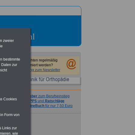
Ratgeber
zum Berufseinstieg
en zweier
TIPPS
und
Ratschläge
ie
>>>
OnlineBuch
für nur 7,50 Euro
rn bestimmte
Sie möchten regelmäßig
 Daten zur
informiert werden?
Anmeldung zum Newsletter
nicht
Ratgeber
zum Berufseinstieg
ite Cookies
TIPPS
und
Ratschläge
>>>
OnlineBuch
für nur 7,50 Euro
 in Form von
s Links zur
mieren, wie