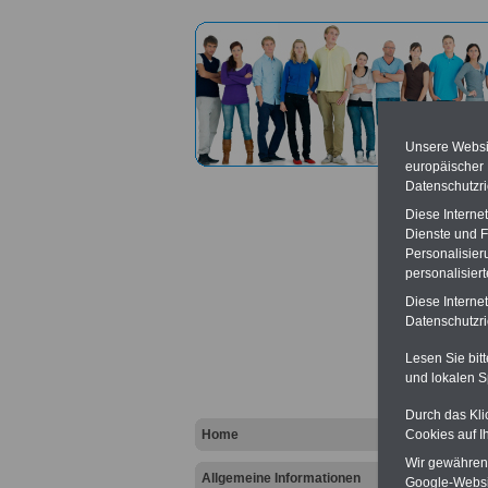
Unsere Websit
europäischer
Datenschutzri
Diese Interne
Dienste und F
Personalisier
personalisier
Bunde
Diese Interne
Datenschutzric
Vort
Lesen Sie bit
und lokalen S
Ba
Be
K
Durch das Kli
Home
Cookies auf I
Wir gewähren D
Allgemeine Informationen
Google-Websi