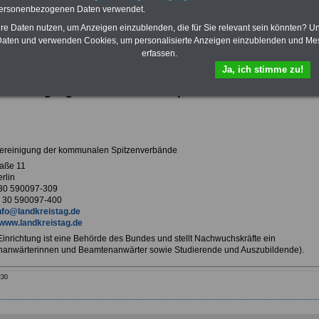
Krankenversicherung
personenbezogenen Daten verwendet.
hre Daten nutzen, um Anzeigen einzublenden, die für Sie relevant sein könnten? U
aten und verwenden Cookies, um personalisierte Anzeigen einzublenden und Me
erfassen.
ur Übersicht Arbeitgeber B
Ja, ich stimme zu!
svereinigung der kommunalen Spitzenverbände in Berlin
ereinigung der kommunalen Spitzenverbände
aße 11
rlin
 30 590097-309
 30 590097-400
nfo@landkreistag.de
www.landkreistag.de
 Einrichtung ist eine Behörde des Bundes und stellt Nachwuchskräfte ein
anwärterinnen und Beamtenanwärter sowie Studierende und Auszubildende).
230