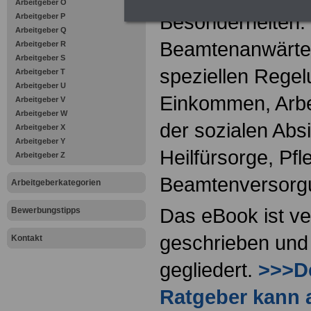
Arbeitgeber O
Besonderheiten.
Arbeitgeber P
Arbeitgeber Q
Beamtenanwärter
Arbeitgeber R
Arbeitgeber S
speziellen Regel
Arbeitgeber T
Arbeitgeber U
Einkommen, Arbei
Arbeitgeber V
Arbeitgeber W
der sozialen Absi
Arbeitgeber X
Arbeitgeber Y
Heilfürsorge, Pf
Arbeitgeber Z
Beamtenversorg
Arbeitgeberkategorien
Das eBook ist ve
Bewerbungstipps
geschrieben und 
Kontakt
gegliedert.
>>>De
Ratgeber kann 