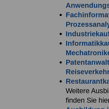
Anwendungs
Fachinformat
Prozessanal
Industriekau
Informatikk
Mechatronike
Patentanwalt
Reiseverkeh
Restaurantk
Weitere Ausb
finden Sie hie