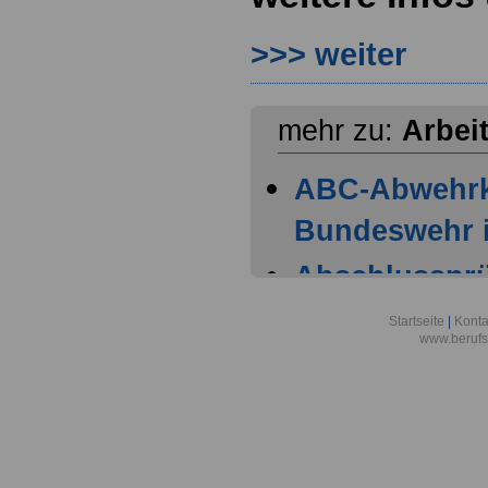
>>> weiter
mehr zu:
Arbei
ABC-Abwehr
Bundeswehr i
Abschlussprüf
Berlin
Startseite
|
Konta
www.berufs
Akademie der
Aktionsgemei
den Frieden e