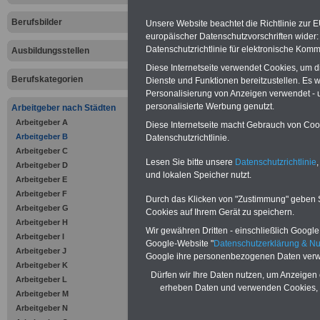
Dienst
Berufsbilder
Unsere Website beachtet die Richtlinie zur 
Das eBook
Beru
europäischer Datenschutzvorschriften wide
Datenschutzrichtlinie für elektronische Komm
Ausbildungsstellen
im öffentlichen
Diese Internetseite verwendet Cookies, um 
Berufskategorien
Dienste und Funktionen bereitzustellen. Es
richtet sich an B
Personalisierung von Anzeigen verwendet - un
personalisierte Werbung genutzt.
Arbeitgeber nach Städten
öffentlichen Dien
Arbeitgeber A
Diese Internetseite macht Gebrauch von Cooki
Arbeitgeber B
Datenschutzrichtlinie.
gleichermaßen fü
Arbeitgeber C
Lesen Sie bitte unsere
Datenschutzrichtlinie
,
Arbeitgeber D
Praktikanten, B
und lokalen Speicher nutzt.
Arbeitgeber E
Arbeitgeber F
und Referendare. 
Durch das Klicken von "Zustimmung" geben Sie
Arbeitgeber G
Cookies auf Ihrem Gerät zu speichern.
Arbeitgeber H
gesamte Ausbildu
Wir gewähren Dritten - einschließlich Google -
Arbeitgeber I
Google-Website "
Datenschutzerklärung & N
Arbeitgeber J
Grundlage und Or
Google ihre personenbezogenen Daten verw
Arbeitgeber K
Dürfen wir Ihre Daten nutzen, um Anzeigen 
Arbeitgeber L
Schließlich gelte
erheben Daten und verwenden Cookies, 
Arbeitgeber M
öffentlichen Dien
Arbeitgeber N