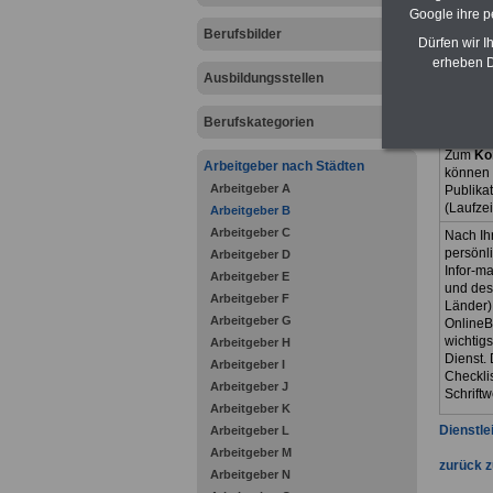
Einkomme
Google ihre 
Beihilfe
Berufsbilder
Dürfen wir I
Das eBoo
erheben D
gegliede
Ausbildungsstellen
werden
Berufskategorien
Zum
Ko
Arbeitgeber nach Städten
können 
Arbeitgeber A
Publika
(Laufze
Arbeitgeber B
Arbeitgeber C
Nach Ih
persönl
Arbeitgeber D
Infor-ma
Arbeitgeber E
und des
Arbeitgeber F
Länder)
Arbeitgeber G
OnlineB
wichtig
Arbeitgeber H
Dienst. 
Arbeitgeber I
Checkli
Arbeitgeber J
Schriftw
Arbeitgeber K
Dienstle
Arbeitgeber L
Arbeitgeber M
zurück z
Arbeitgeber N