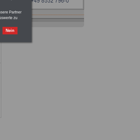
nsere Partner
sswerte zu
Nein
Ratgeber
zum Berufseinstieg
TIPPS
und
Ratschläge
>>>
OnlineBuch
für nur 7,50 Euro