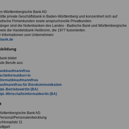
en-Württembergische Bank AG
rößte private Geschäftsbank in Baden-Württemberg und konzentriert sich auf
ändische Firmenkunden sowie anspruchsvolle Privatkunden.
gänger sind die Notenbanken des Landes - Badische Bank und Württembergische
owie die Handelsbank Heilbronn, die 1977 fusionierten.
 Informationen zum Unternehmen:
bank.de
sbildung
ank bildet
nde Berufe aus:
ankkaufmann/frau
achinformatiker/-in
nformatikkaufmann/frau
aufmann/frau für Bürokommunikation
ipl.-Betriebswirt/in (BA)
ipl.-Wirtschaftsinformatiker/in (BA)
t
ürttembergische Bank AG
Personal/Personalentwicklung
Schlossplatz 11
uttgart