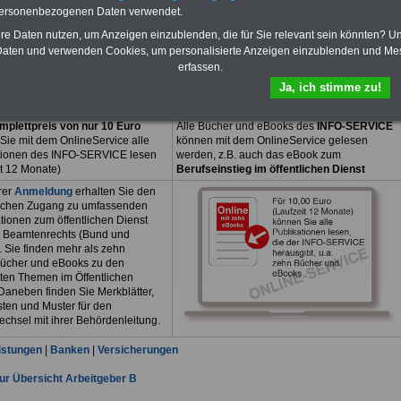
n, Arbeitszeit, Urlaub und der sozialen Absicherung, z.B.
personenbezogenen Daten verwendet.
, Heilfürsorge, Pflege und Beamtenversorgung.
Einfach Bild anklicken
hre Daten nutzen, um Anzeigen einzublenden, die für Sie relevant sein könnten? U
k ist verständlich geschrieben und übersichtlich
aten und verwenden Cookies, um personalisierte Anzeigen einzublenden und Me
rt.
>>>Der 150-seitige Ratgeber kann als
OnlineBuch
für 7,50 Euro bestellt
erfassen.
Ja, ich stimme zu!
mplettpreis von nur 10 Euro
Alle Bücher und eBooks des
INFO-SERVICE
Sie mit dem OnlineService alle
können mit dem OnlineService gelesen
tionen des INFO-SERVICE lesen
werden, z.B. auch das eBook zum
it 12 Monate)
Berufseinstieg im öffentlichen Dienst
rer
Anmeldung
erhalten Sie den
ichen Zugang zu umfassenden
tionen zum öffentlichen Dienst
 Beamtenrechts (Bund und
. Sie finden mehr als zehn
ücher und eBooks zu den
sten Themen im Öffentlichen
Daneben finden Sie Merkblätter,
sten und Muster für den
echsel mit ihrer Behördenleitung.
istungen
|
Banken
|
Versicherungen
ur Übersicht Arbeitgeber B