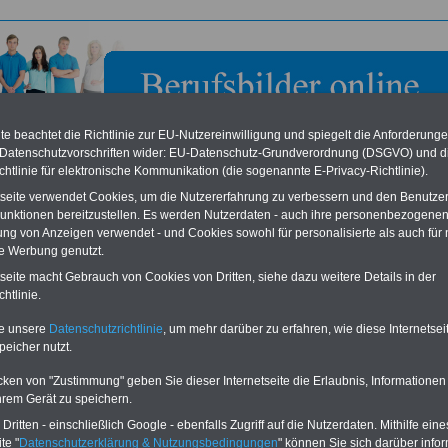
e beachtet die Richtlinie zur EU-Nutzereinwilligung und spiegelt die Anforderung
 Datenschutzvorschriften wider: EU-Datenschutz-Grundverordnung (DSGVO) und d
chtlinie für elektronische Kommunikation (die sogenannte E-Privacy-Richtlinie).
tseite verwendet Cookies, um die Nutzererfahrung zu verbessern und den Benutze
unktionen bereitzustellen. Es werden Nutzerdaten - auch ihre personenbezogenen
ung von Anzeigen verwendet - und Cookies sowohl für personalisierte als auch für 
te Werbung genutzt.
nk AG
tseite macht Gebrauch von Cookies von Dritten, siehe dazu weitere Details in der
htlinie.
 zum BERUFSEINSTIEG im öffentlichen
te unsere
Datenschutzrichtlinie
, um mehr darüber zu erfahren, wie diese Internetse
ok
Berufseinstieg im öffentlichen Dienst
richtet sich an
peicher nutzt.
rter im öffentlichen Dienst und eignet sich gleichermaßen
ubildende, Praktikanten, Beamtenanwärter/innen und
cken von "Zustimmung" geben Sie dieser Internetseite die Erlaubnis, Informationen
are. Sie erhalten für die gesamte Ausbildungszeit eine
hrem Gerät zu speichern.
dlage und Orientierung. Schließlich gelten für
igte im öffentlichen Dienst viele Besonderheiten. Gerade
ritten - einschließlich Google - ebenfalls Zugriff auf die Nutzerdaten. Mithilfe eine
tenanwärter/innen gelten speziellen Regelungen bei
te "
Datenschutzerklärung & Nutzungsbedingungen
" können Sie sich darüber infor