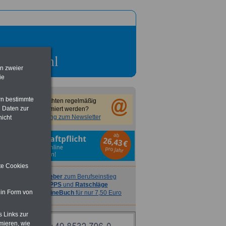
en zweier
ie
rn bestimmte
Sie möchten regelmäßig
 Daten zur
informiert werden?
Anmeldung zum Newsletter
nicht
ite Cookies
Ratgeber
zum Berufseinstieg
TIPPS
und
Ratschläge
 in Form von
>>>
OnlineBuch
für nur 7,50 Euro
s Links zur
mieren, wie