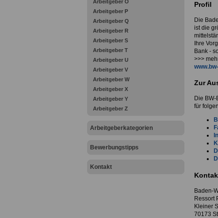
Arbeitgeber O
Profil
Arbeitgeber P
Die Bad
Arbeitgeber Q
ist die g
Arbeitgeber R
mittelst
Arbeitgeber S
Ihre Vor
Arbeitgeber T
Bank - s
>>> mehr
Arbeitgeber U
www.bw-
Arbeitgeber V
Arbeitgeber W
Zur Au
Arbeitgeber X
Die BW-B
Arbeitgeber Y
für folge
Arbeitgeber Z
B
F
Arbeitgeberkategorien
I
K
Bewerbungstipps
D
D
Kontakt
Kontak
Baden-W
Ressort 
Kleiner 
70173 St