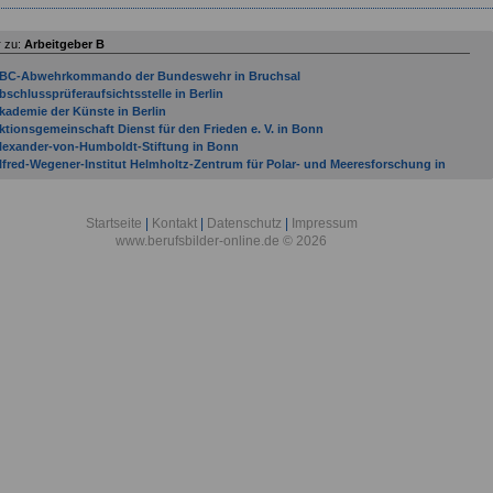
 zu:
Arbeitgeber B
BC-Abwehrkommando der Bundeswehr in Bruchsal
bschlussprüferaufsichtsstelle in Berlin
kademie der Künste in Berlin
ktionsgemeinschaft Dienst für den Frieden e. V. in Bonn
lexander-von-Humboldt-Stiftung in Bonn
lfred-Wegener-Institut Helmholtz-Zentrum für Polar- und Meeresforschung in
remerhaven
llgemeine Ortskrankenkasse Bremen/Bremerhaven in Bremen
llgemeine Ortskrankenkasse Hessen in Bad Homburg
Startseite
|
Kontakt
|
Datenschutz
|
Impressum
lliierten Museum e. V. in Berlin
www.berufsbilder-online.de © 2026
mtsgericht Bad Kreuznach
mtsgericht Bad Neuenahr-Ahrweiler
mtsgericht Bad Sobernheim
mtsgericht Bernkastel-Kues
mtsgericht Betzdorf
mtsgericht Bingen am Rhein
mtsgericht Bitburg
ntidiskriminierungsstelle des Bundes in Berlin
OK Bundesverband in Berlin
rbeitgeber mit Sitz in Bad Bergzabern (Verbandsgemeinde) bis Gemeinde Budenhei
rbeitsgemeinschaft der Entwicklungsdienste e. V. - Förderungswerk - in Bonn
uswärtiges Amt in Berlin
ASF AG
ataillon Elektronische Kampfführung 931 in Bonn