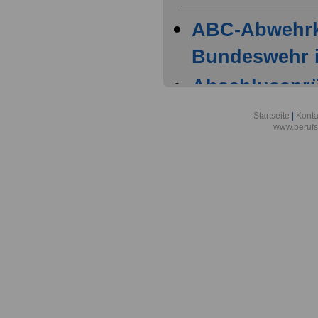
ABC-Abwehr
Bundeswehr i
Abschlussprüf
Berlin
Startseite
|
Konta
www.berufs
Akademie der
Aktionsgemei
den Frieden e
Alexander-vo
in Bonn
Alfred-Wegene
Zentrum für P