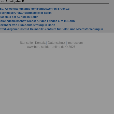
 zu:
Arbeitgeber B
BC-Abwehrkommando der Bundeswehr in Bruchsal
bschlussprüferaufsichtsstelle in Berlin
kademie der Künste in Berlin
ktionsgemeinschaft Dienst für den Frieden e. V. in Bonn
lexander-von-Humboldt-Stiftung in Bonn
lfred-Wegener-Institut Helmholtz-Zentrum für Polar- und Meeresforschung in
remerhaven
llgemeine Ortskrankenkasse Bremen/Bremerhaven in Bremen
llgemeine Ortskrankenkasse Hessen in Bad Homburg
Startseite
|
Kontakt
|
Datenschutz
|
Impressum
lliierten Museum e. V. in Berlin
www.berufsbilder-online.de © 2026
mtsgericht Bad Kreuznach
mtsgericht Bad Neuenahr-Ahrweiler
mtsgericht Bad Sobernheim
mtsgericht Bernkastel-Kues
mtsgericht Betzdorf
mtsgericht Bingen am Rhein
mtsgericht Bitburg
ntidiskriminierungsstelle des Bundes in Berlin
OK Bundesverband in Berlin
rbeitgeber mit Sitz in Bad Bergzabern (Verbandsgemeinde) bis Gemeinde Budenhei
rbeitsgemeinschaft der Entwicklungsdienste e. V. - Förderungswerk - in Bonn
uswärtiges Amt in Berlin
ASF AG
ataillon Elektronische Kampfführung 931 in Bonn
ayer AG
ayerischer Rundfunk mit Sitz in München