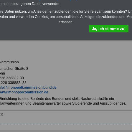
Krankenversicherung
personenbezogenen Daten verwendet.
hre Daten nutzen, um Anzeigen einzublenden, die für Sie relevant sein könnten? U
aten und verwenden Cookies, um personalisierte Anzeigen einzublenden und Me
erfassen.
ur Übersicht Arbeitgeber B
Ja, ich stimme zu!
olkommission in Bonn
kommission
umacher-Straße 8
onn
 228 338882-30
 228 338882- 33
nfo@monopolkommission.bund.de
www.monopolkommission.de
 Einrichtung ist eine Behörde des Bundes und stellt Nachwuchskräfte ein
anwärterinnen und Beamtenanwärter sowie Studierende und Auszubildende).
230