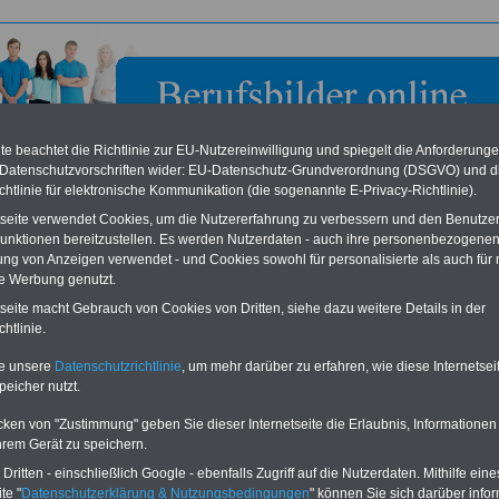
e beachtet die Richtlinie zur EU-Nutzereinwilligung und spiegelt die Anforderung
 Datenschutzvorschriften wider: EU-Datenschutz-Grundverordnung (DSGVO) und d
chtlinie für elektronische Kommunikation (die sogenannte E-Privacy-Richtlinie).
tseite verwendet Cookies, um die Nutzererfahrung zu verbessern und den Benutze
unktionen bereitzustellen. Es werden Nutzerdaten - auch ihre personenbezogenen
ung von Anzeigen verwendet - und Cookies sowohl für personalisierte als auch für 
te Werbung genutzt.
olkommission in Bonn
tseite macht Gebrauch von Cookies von Dritten, siehe dazu weitere Details in der
htlinie.
eile für den öffentlichen Dienst
Buchen Sie diesen Platz für Ihren Banner:
te unsere
Datenschutzrichtlinie
, um mehr darüber zu erfahren, wie diese Internetse
Vergleichen und sparen
:
Schon für 250 Euro können Sie einen
peicher nutzt.
usparen schon ab 16 Jahren
-
Banner (halfsize 234x60) für 6 Monate bzw.
rufsunfähigkeitsabsicherung
-
für 400 Euro bei einer Laufzeit von 12
rankenzusatzversicherung
-
Monaten buchen. Ihr Banner wird auf allen
cken von "Zustimmung" geben Sie dieser Internetseite die Erlaubnis, Informationen
Online-Vergleich Gesetzliche
Einzelseiten von
berufsbilder-online.de
hrem Gerät zu speichern.
das
Formular
Krankenkassen
-
eingebunden. Einfach
ritten - einschließlich Google - ebenfalls Zugriff auf die Nutzerdaten. Mithilfe eine
ausfüllen
Zahnzusatzversicherung
-
oder schreiben Sie uns eine
E-
te "
Datenschutzerklärung & Nutzungsbedingungen
" können Sie sich darüber infor
Vorteile der Privaten
Mail.