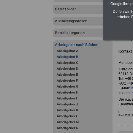
Google ihre 
Berufsbilder
Dürfen wir I
erheben D
Ausbildungsstellen
zurück z
Berufskategorien
Monop
Arbeitgeber nach Städten
Arbeitgeber A
Kontakt
Arbeitgeber B
Monopol
Arbeitgeber C
Arbeitgeber D
Kurt-Sch
53113 B
Arbeitgeber E
Tel. +49
Arbeitgeber F
FAX: +49
Arbeitgeber G
E-Mail:
i
Arbeitgeber H
Internet:
Arbeitgeber I
Die o.a.
(Beamten
Arbeitgeber J
Arbeitgeber K
Red 20221
Arbeitgeber L
Arbeitgeber M
Arbeitgeber N