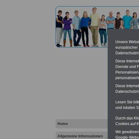
Unsere Websit
europäischer
Datenschutzri
Diese Interne
Dienste und F
Personalisier
personalisier
Monop
Diese Interne
Datenschutzric
Vort
Lesen Sie bit
und lokalen S
Ba
Be
K
Durch das Kli
Home
Cookies auf I
Wir gewähren D
Allgemeine Informationen
Google-Websi