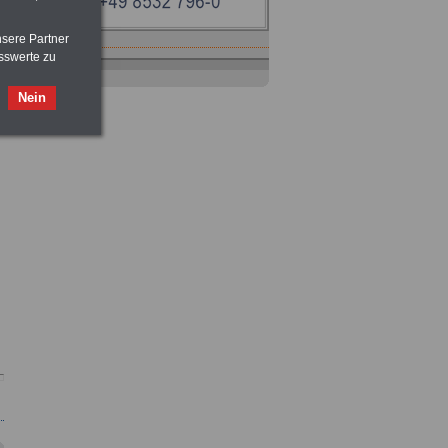
nsere Partner
sswerte zu
Ratgeber
zum Berufseinstieg
TIPPS
und
Ratschläge
Nein
>>>
OnlineBuch
für nur 7,50 Euro