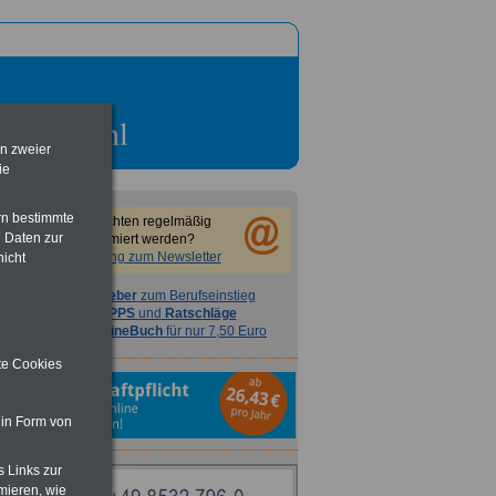
en zweier
ie
rn bestimmte
Sie möchten regelmäßig
 Daten zur
informiert werden?
Anmeldung zum Newsletter
nicht
Ratgeber
zum Berufseinstieg
TIPPS
und
Ratschläge
>>>
OnlineBuch
für nur 7,50 Euro
ite Cookies
 in Form von
s Links zur
mieren, wie