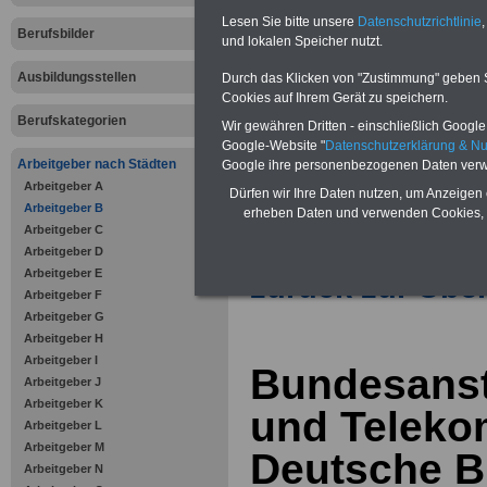
Vorteile für den öffentlichen Dien
Lesen Sie bitte unsere
Datenschutzrichtlinie
,
Vergleichen und sparen
:
Berufsbilder
und lokalen Speicher nutzt.
Bausparen schon ab 16 Jahren
Berufsunfähigkeitsabsicherung
Ausbildungsstellen
Durch das Klicken von "Zustimmung" geben Sie
Krankenzusatzversicherung
-
Cookies auf Ihrem Gerät zu speichern.
Online-Vergleich Gesetzliche
Krankenkassen
-
Berufskategorien
Wir gewähren Dritten - einschließlich Google -
Zahnzusatzversicherung
-
Google-Website "
Datenschutzerklärung & N
Vorteile der Privaten
Arbeitgeber nach Städten
Google ihre personenbezogenen Daten verw
Krankenversicherung
Arbeitgeber A
Dürfen wir Ihre Daten nutzen, um Anzeigen 
Arbeitgeber B
erheben Daten und verwenden Cookies, 
Arbeitgeber C
Arbeitgeber D
Arbeitgeber E
zurück zur Über
Arbeitgeber F
Arbeitgeber G
Arbeitgeber H
Arbeitgeber I
Bundesansta
Arbeitgeber J
Arbeitgeber K
und Teleko
Arbeitgeber L
Arbeitgeber M
Deutsche B
Arbeitgeber N