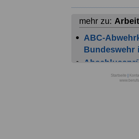
mehr zu:
Arbei
ABC-Abwehr
Bundeswehr i
Abschlussprüf
Berlin
Startseite
|
Konta
www.berufs
Akademie der
Aktionsgemei
den Frieden e
Alexander-vo
in Bonn