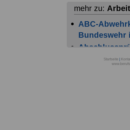
mehr zu:
Arbei
ABC-Abwehr
Bundeswehr i
Abschlussprüf
Berlin
Startseite
|
Konta
www.berufs
Akademie der
Aktionsgemei
den Frieden e
Alexander-vo
in Bonn
Alfred-Wegene