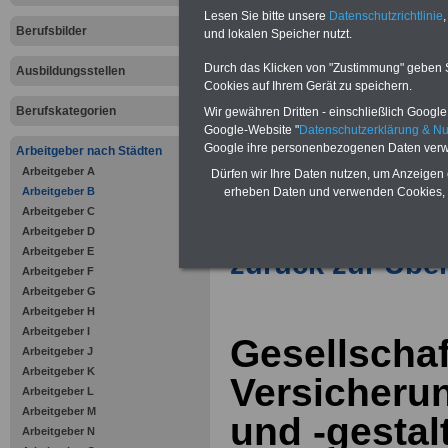
Vorteile für den öffentlichen Dien
Lesen Sie bitte unsere
Datenschutzrichtlinie
,
Vergleichen und sparen
:
Berufsbilder
und lokalen Speicher nutzt.
Bausparen schon ab 16 Jahren
Berufsunfähigkeitsabsicherung
Durch das Klicken von "Zustimmung" geben Sie
Ausbildungsstellen
Krankenzusatzversicherung
-
Cookies auf Ihrem Gerät zu speichern.
Online-Vergleich Gesetzliche
Krankenkassen
-
Berufskategorien
Wir gewähren Dritten - einschließlich Google -
Zahnzusatzversicherung
-
Google-Website "
Datenschutzerklärung & N
Vorteile der Privaten
Google ihre personenbezogenen Daten verw
Arbeitgeber nach Städten
Krankenversicherung
Arbeitgeber A
Dürfen wir Ihre Daten nutzen, um Anzeigen 
erheben Daten und verwenden Cookies, 
Arbeitgeber B
Arbeitgeber C
Arbeitgeber D
Arbeitgeber E
zurück zur Über
Arbeitgeber F
Arbeitgeber G
Arbeitgeber H
Arbeitgeber I
Gesellschaf
Arbeitgeber J
Arbeitgeber K
Versicheru
Arbeitgeber L
Arbeitgeber M
und -gestalt
Arbeitgeber N