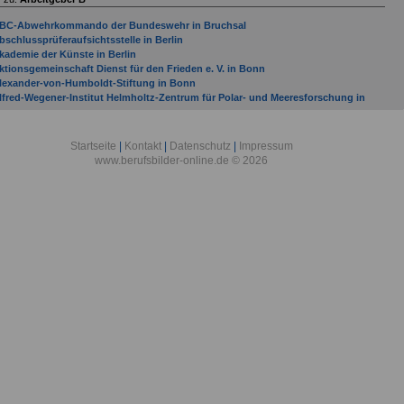
BC-Abwehrkommando der Bundeswehr in Bruchsal
bschlussprüferaufsichtsstelle in Berlin
kademie der Künste in Berlin
ktionsgemeinschaft Dienst für den Frieden e. V. in Bonn
lexander-von-Humboldt-Stiftung in Bonn
lfred-Wegener-Institut Helmholtz-Zentrum für Polar- und Meeresforschung in
remerhaven
llgemeine Ortskrankenkasse Bremen/Bremerhaven in Bremen
llgemeine Ortskrankenkasse Hessen in Bad Homburg
Startseite
|
Kontakt
|
Datenschutz
|
Impressum
lliierten Museum e. V. in Berlin
www.berufsbilder-online.de © 2026
mtsgericht Bad Kreuznach
mtsgericht Bad Neuenahr-Ahrweiler
mtsgericht Bad Sobernheim
mtsgericht Bernkastel-Kues
mtsgericht Betzdorf
mtsgericht Bingen am Rhein
mtsgericht Bitburg
ntidiskriminierungsstelle des Bundes in Berlin
OK Bundesverband in Berlin
rbeitgeber mit Sitz in Bad Bergzabern (Verbandsgemeinde) bis Gemeinde Budenhei
rbeitsgemeinschaft der Entwicklungsdienste e. V. - Förderungswerk - in Bonn
uswärtiges Amt in Berlin
ASF AG
ataillon Elektronische Kampfführung 931 in Bonn
ayer AG
ayerischer Rundfunk mit Sitz in München
BV