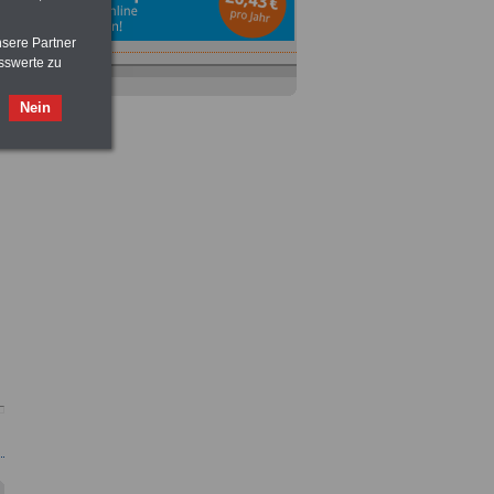
nsere Partner
sswerte zu
Ratgeber
zum Berufseinstieg
TIPPS
und
Ratschläge
Nein
>>>
OnlineBuch
für nur 7,50 Euro