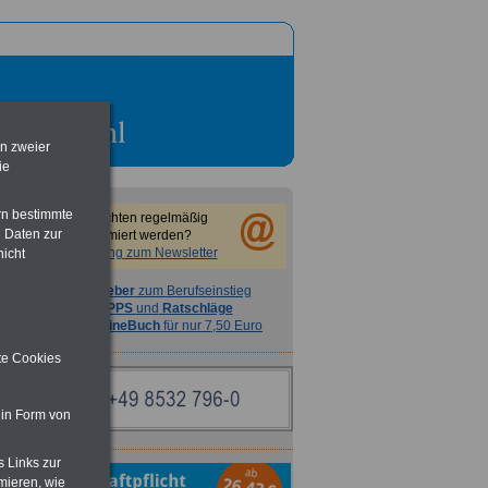
en zweier
ie
rn bestimmte
Sie möchten regelmäßig
 Daten zur
informiert werden?
Anmeldung zum Newsletter
nicht
Ratgeber
zum Berufseinstieg
TIPPS
und
Ratschläge
>>>
OnlineBuch
für nur 7,50 Euro
ite Cookies
 in Form von
s Links zur
mieren, wie