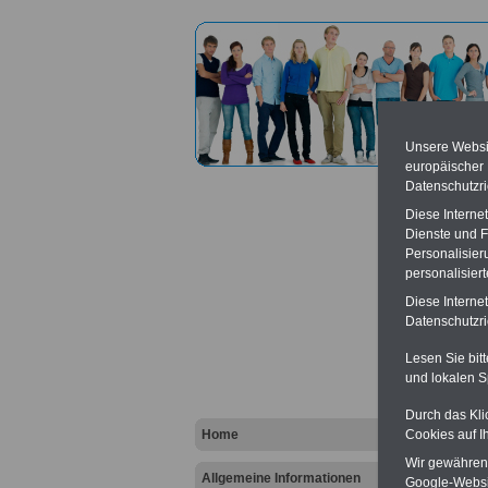
Unsere Websit
europäischer
Datenschutzri
Diese Interne
Dienste und F
Personalisier
personalisier
Beauft
Diese Interne
Datenschutzric
Vort
Lesen Sie bit
und lokalen S
Ba
Be
K
Durch das Kli
Home
Cookies auf I
Wir gewähren D
Allgemeine Informationen
Google-Websi