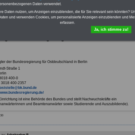
Krankenversicherung
personenbezogenen Daten verwendet.
hre Daten nutzen, um Anzeigen einzublenden, die für Sie relevant sein könnten? U
aten und verwenden Cookies, um personalisierte Anzeigen einzublenden und Me
erfassen.
ur Übersicht Arbeitgeber B
Ja, ich stimme zu!
ragter der Bundesregierung für Ostdeutschland in Berlin
gter der Bundesregierung für Ostdeutschland in Berlin
andt-Straße 1
rlin
 3018 400-0
 3018 400-2357
oststelle@bk.bund.de
www.bundesregierung.de/
 Einrichtung ist eine Behörde des Bundes und stellt Nachwuchskräfte ein
anwärterinnen und Beamtenanwärter sowie Studierende und Auszubildende).
230
 zu:
Arbeitgeber B