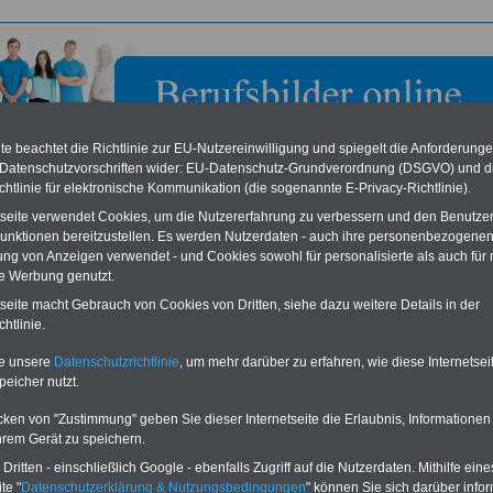
e beachtet die Richtlinie zur EU-Nutzereinwilligung und spiegelt die Anforderung
 Datenschutzvorschriften wider: EU-Datenschutz-Grundverordnung (DSGVO) und d
chtlinie für elektronische Kommunikation (die sogenannte E-Privacy-Richtlinie).
tseite verwendet Cookies, um die Nutzererfahrung zu verbessern und den Benutze
unktionen bereitzustellen. Es werden Nutzerdaten - auch ihre personenbezogenen
ung von Anzeigen verwendet - und Cookies sowohl für personalisierte als auch für 
te Werbung genutzt.
ragter der Bundesregierung für Ostdeutschland in Berlin
tseite macht Gebrauch von Cookies von Dritten, siehe dazu weitere Details in der
htlinie.
eile für den öffentlichen Dienst
Buchen Sie diesen Platz für Ihren Banner:
te unsere
Datenschutzrichtlinie
, um mehr darüber zu erfahren, wie diese Internetse
Vergleichen und sparen
:
Schon für 250 Euro können Sie einen
peicher nutzt.
usparen schon ab 16 Jahren
-
Banner (halfsize 234x60) für 6 Monate bzw.
rufsunfähigkeitsabsicherung
-
für 400 Euro bei einer Laufzeit von 12
rankenzusatzversicherung
-
Monaten buchen. Ihr Banner wird auf allen
cken von "Zustimmung" geben Sie dieser Internetseite die Erlaubnis, Informationen
Online-Vergleich Gesetzliche
Einzelseiten von
berufsbilder-online.de
hrem Gerät zu speichern.
das
Formular
Krankenkassen
-
eingebunden. Einfach
ritten - einschließlich Google - ebenfalls Zugriff auf die Nutzerdaten. Mithilfe eine
ausfüllen
Zahnzusatzversicherung
-
oder schreiben Sie uns eine
E-
te "
Datenschutzerklärung & Nutzungsbedingungen
" können Sie sich darüber infor
Vorteile der Privaten
Mail.