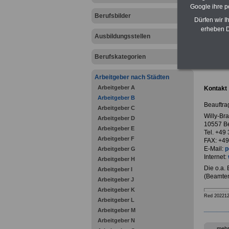
Google ihre 
Berufsbilder
Dürfen wir I
erheben D
Ausbildungsstellen
zurück z
Berufskategorien
Beauft
Arbeitgeber nach Städten
Arbeitgeber A
Kontakt
Arbeitgeber B
Beauftra
Arbeitgeber C
Willy-Br
Arbeitgeber D
10557 Be
Arbeitgeber E
Tel. +49
Arbeitgeber F
FAX: +49
E-Mail:
p
Arbeitgeber G
Internet:
Arbeitgeber H
Die o.a.
Arbeitgeber I
(Beamten
Arbeitgeber J
Arbeitgeber K
Red 20221
Arbeitgeber L
Arbeitgeber M
Arbeitgeber N
mehr