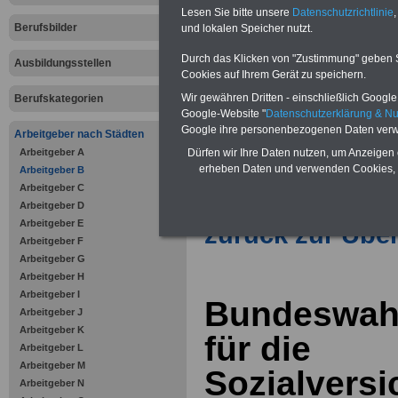
Vorteile für den öffentlichen Dien
Lesen Sie bitte unsere
Datenschutzrichtlinie
,
Vergleichen und sparen
:
Berufsbilder
und lokalen Speicher nutzt.
Bausparen schon ab 16 Jahren
Berufsunfähigkeitsabsicherung
Durch das Klicken von "Zustimmung" geben Sie
Ausbildungsstellen
Krankenzusatzversicherung
-
Cookies auf Ihrem Gerät zu speichern.
Online-Vergleich Gesetzliche
Krankenkassen
-
Wir gewähren Dritten - einschließlich Google -
Berufskategorien
Zahnzusatzversicherung
-
Google-Website "
Datenschutzerklärung & N
Vorteile der Privaten
Google ihre personenbezogenen Daten verw
Arbeitgeber nach Städten
Krankenversicherung
Arbeitgeber A
Dürfen wir Ihre Daten nutzen, um Anzeigen 
erheben Daten und verwenden Cookies, 
Arbeitgeber B
Arbeitgeber C
Arbeitgeber D
Arbeitgeber E
zurück zur Über
Arbeitgeber F
Arbeitgeber G
Arbeitgeber H
Arbeitgeber I
Bundeswahl
Arbeitgeber J
Arbeitgeber K
für die
Arbeitgeber L
Arbeitgeber M
Sozialvers
Arbeitgeber N