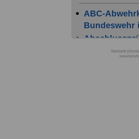
ABC-Abwehr
Bundeswehr i
Abschlussprüf
Berlin
Startseite
|
Konta
www.berufs
Akademie der
Aktionsgemei
den Frieden e
Alexander-vo
in Bonn
Alfred-Wegene
Zentrum für P