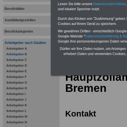
Online-Vergleich Gesetzliche
Lesen Sie bitte unsere
Datenschutzrichtlinie
,
Krankenkassen
-
Berufsbilder
und lokalen Speicher nutzt.
Zahnzusatzversicherung
-
Vorteile der Privaten
Durch das Klicken von "Zustimmung" geben Sie
Ausbildungsstellen
Krankenversicherung
Cookies auf Ihrem Gerät zu speichern.
Wir gewähren Dritten - einschließlich Google -
Berufskategorien
Google-Website "
Datenschutzerklärung & N
Google ihre personenbezogenen Daten verw
Arbeitgeber nach Städten
Arbeitgeber A
zurück zur Über
Dürfen wir Ihre Daten nutzen, um Anzeigen 
erheben Daten und verwenden Cookies, 
Arbeitgeber B
Arbeitgeber C
Arbeitgeber D
Arbeitgeber E
Hauptzolla
Arbeitgeber F
Arbeitgeber G
Bremen
Arbeitgeber H
Arbeitgeber I
Arbeitgeber J
Arbeitgeber K
Kontakt
Arbeitgeber L
Arbeitgeber M
Arbeitgeber N