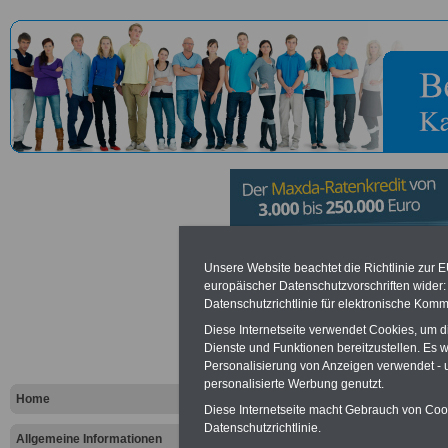
Hauptzolla
Unsere Website beachtet die Richtlinie zur 
europäischer Datenschutzvorschriften wide
Datenschutzrichtlinie für elektronische Komm
Bremen
Diese Internetseite verwendet Cookies, um 
Dienste und Funktionen bereitzustellen. Es
Personalisierung von Anzeigen verwendet - un
Vorteile für den öffentlichen Dien
personalisierte Werbung genutzt.
Vergleichen und sparen
:
Home
Bausparen schon ab 16 Jahren
Diese Internetseite macht Gebrauch von Cooki
Berufsunfähigkeitsabsicherung
Datenschutzrichtlinie.
Allgemeine Informationen
Krankenzusatzversicherung
-