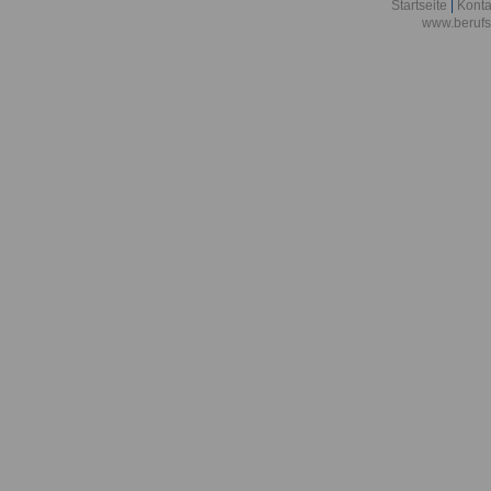
Berlin
Startseite
|
Konta
www.berufs
Akademie der
Aktionsgemei
den Frieden e
Alexander-vo
in Bonn
Alfred-Wegene
Zentrum für P
Meeresforsch
Allgemeine O
Bremen/Brem
Allgemeine O