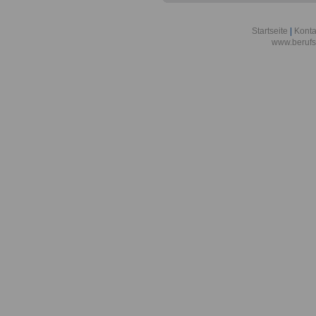
Abschlussprüf
Berlin
Startseite
|
Konta
www.berufs
Akademie der
Aktionsgemei
den Frieden e
Alexander-vo
in Bonn
Alfred-Wegene
Zentrum für P
Meeresforsch
Allgemeine O
Bremen/Brem