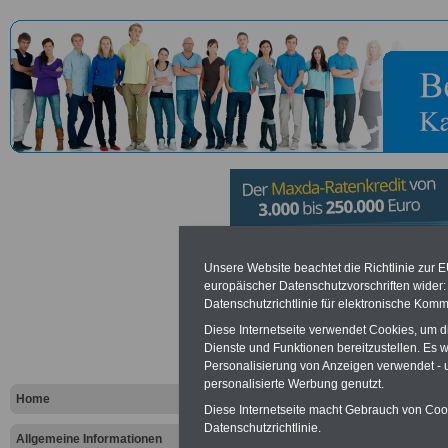
Bund der Ve
Unsere Website beachtet die Richtlinie zur 
europäischer Datenschutzvorschriften wide
Datenschutzrichtlinie für elektronische Komm
V. in Bonn
Diese Internetseite verwendet Cookies, um 
Dienste und Funktionen bereitzustellen. Es
Personalisierung von Anzeigen verwendet - un
Vorteile für den öffentlichen Dien
personalisierte Werbung genutzt.
Vergleichen und sparen
:
Home
Bausparen schon ab 16 Jahren
Diese Internetseite macht Gebrauch von Cooki
Berufsunfähigkeitsabsicherung
Datenschutzrichtlinie.
Allgemeine Informationen
Krankenzusatzversicherung
-