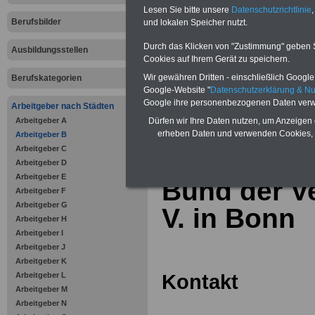
Online-Vergleich Gesetzliche
Lesen Sie bitte unsere
Datenschutzrichtlinie
,
Krankenkassen
-
Berufsbilder
und lokalen Speicher nutzt.
Zahnzusatzversicherung
-
Vorteile der Privaten
Durch das Klicken von "Zustimmung" geben Sie
Ausbildungsstellen
Krankenversicherung
Cookies auf Ihrem Gerät zu speichern.
Wir gewähren Dritten - einschließlich Google -
Berufskategorien
Google-Website "
Datenschutzerklärung & N
Google ihre personenbezogenen Daten verw
Arbeitgeber nach Städten
Arbeitgeber A
zurück zur Über
Dürfen wir Ihre Daten nutzen, um Anzeigen 
erheben Daten und verwenden Cookies, 
Arbeitgeber B
Arbeitgeber C
Arbeitgeber D
Arbeitgeber E
Bund der Ve
Arbeitgeber F
Arbeitgeber G
V. in Bonn
Arbeitgeber H
Arbeitgeber I
Arbeitgeber J
Arbeitgeber K
Kontakt
Arbeitgeber L
Arbeitgeber M
Arbeitgeber N