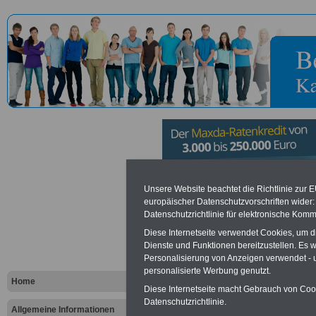
Kunstverwa
Unsere Website beachtet die Richtlinie zur 
europäischer Datenschutzvorschriften wide
Datenschutzrichtlinie für elektronische Komm
Bundes in B
Diese Internetseite verwendet Cookies, um 
Dienste und Funktionen bereitzustellen. Es
Personalisierung von Anzeigen verwendet - un
Vorteile für den öffentlichen Dien
personalisierte Werbung genutzt.
Vergleichen und sparen
:
Home
Bausparen schon ab 16 Jahren
Diese Internetseite macht Gebrauch von Cooki
Berufsunfähigkeitsabsicherung
Datenschutzrichtlinie.
Allgemeine Informationen
Krankenzusatzversicherung
-