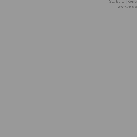
Berlin
Startseite
|
Konta
www.berufs
Akademie der
Aktionsgemei
den Frieden e
Alexander-vo
in Bonn
Alfred-Wegene
Zentrum für P
Meeresforsch
Allgemeine O
Bremen/Brem
Allgemeine O