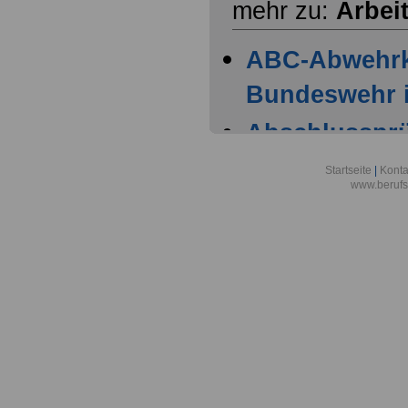
mehr zu:
Arbei
ABC-Abwehr
Bundeswehr i
Abschlussprüf
Berlin
Startseite
|
Konta
www.berufs
Akademie der
Aktionsgemei
den Frieden e
Alexander-vo
in Bonn
Alfred-Wegene