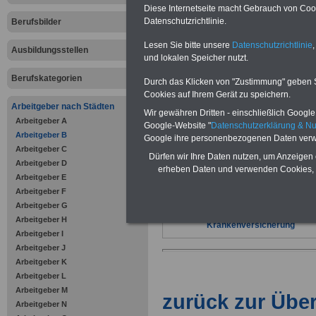
Diese Internetseite macht Gebrauch von Cooki
Bundesregi
Datenschutzrichtlinie.
Berufsbilder
Migration, 
Lesen Sie bitte unsere
Datenschutzrichtlinie
,
Ausbildungsstellen
und lokalen Speicher nutzt.
Integration)
Berufskategorien
Durch das Klicken von "Zustimmung" geben Sie
Cookies auf Ihrem Gerät zu speichern.
Arbeitgeber nach Städten
Wir gewähren Dritten - einschließlich Google -
Vorteile für den öffentlichen Dien
Arbeitgeber A
Google-Website "
Datenschutzerklärung & N
Vergleichen und sparen
:
Arbeitgeber B
Google ihre personenbezogenen Daten verw
Bausparen schon ab 16 Jahren
Arbeitgeber C
Dürfen wir Ihre Daten nutzen, um Anzeigen 
Berufsunfähigkeitsabsicherung
Arbeitgeber D
Krankenzusatzversicherung
-
erheben Daten und verwenden Cookies, 
Arbeitgeber E
Online-Vergleich Gesetzliche
Krankenkassen
-
Arbeitgeber F
Zahnzusatzversicherung
-
Arbeitgeber G
Vorteile der Privaten
Arbeitgeber H
Krankenversicherung
Arbeitgeber I
Arbeitgeber J
Arbeitgeber K
Arbeitgeber L
Arbeitgeber M
zurück zur Über
Arbeitgeber N