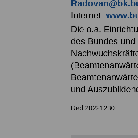
Radovan@bk.b
Internet:
www.bu
Die o.a. Einricht
des Bundes und s
Nachwuchskräfte
(Beamtenanwärt
Beamtenanwärter
und Auszubilden
Red 20221230