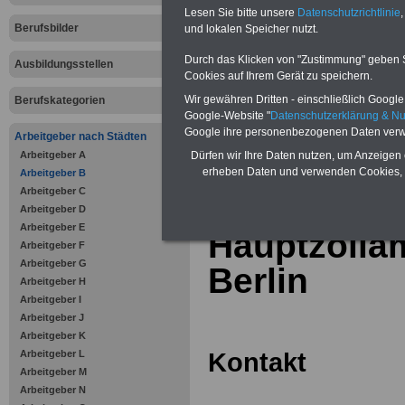
Online-Vergleich Gesetzliche
Lesen Sie bitte unsere
Datenschutzrichtlinie
,
Krankenkassen
-
Berufsbilder
und lokalen Speicher nutzt.
Zahnzusatzversicherung
-
Vorteile der Privaten
Durch das Klicken von "Zustimmung" geben Sie
Ausbildungsstellen
Krankenversicherung
Cookies auf Ihrem Gerät zu speichern.
Wir gewähren Dritten - einschließlich Google -
Berufskategorien
Google-Website "
Datenschutzerklärung & N
Google ihre personenbezogenen Daten verw
Arbeitgeber nach Städten
Arbeitgeber A
zurück zur Über
Dürfen wir Ihre Daten nutzen, um Anzeigen 
erheben Daten und verwenden Cookies, 
Arbeitgeber B
Arbeitgeber C
Arbeitgeber D
Arbeitgeber E
Hauptzollam
Arbeitgeber F
Arbeitgeber G
Berlin
Arbeitgeber H
Arbeitgeber I
Arbeitgeber J
Arbeitgeber K
Kontakt
Arbeitgeber L
Arbeitgeber M
Arbeitgeber N