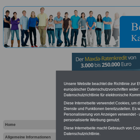
Hauptzollam
Unsere Website beachtet die Richtlinie zur 
europäischer Datenschutzvorschriften wide
Datenschutzrichtlinie für elektronische Komm
Berlin
Diese Internetseite verwendet Cookies, um 
Dienste und Funktionen bereitzustellen. Es
Personalisierung von Anzeigen verwendet - un
Vorteile für den öffentlichen Dien
personalisierte Werbung genutzt.
Vergleichen und sparen
:
Home
Bausparen schon ab 16 Jahren
Diese Internetseite macht Gebrauch von Cooki
Berufsunfähigkeitsabsicherung
Datenschutzrichtlinie.
Allgemeine Informationen
Krankenzusatzversicherung
-