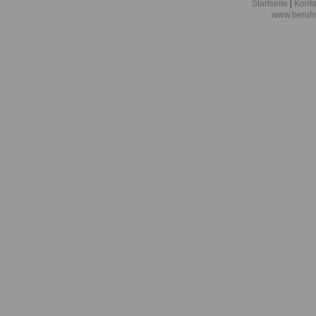
Berlin
Startseite
|
Konta
www.berufs
Akademie der
Aktionsgemei
den Frieden e
Alexander-vo
in Bonn
Alfred-Wegene
Zentrum für P
Meeresforsch
Allgemeine O
Bremen/Brem
Allgemeine O