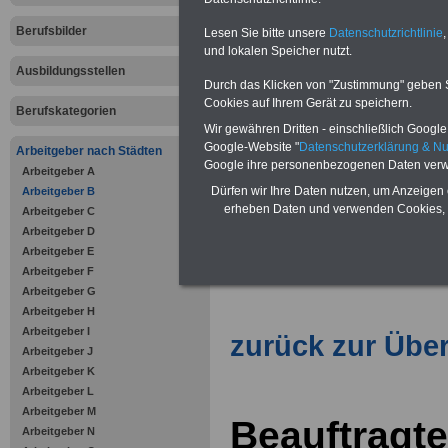
Antisemitis
Berufsbilder
Lesen Sie bitte unsere
Datenschutzrichtlinie
,
und lokalen Speicher nutzt.
Ausbildungsstellen
Durch das Klicken von "Zustimmung" geben Sie
Vorteile für den öffentlichen Dien
Cookies auf Ihrem Gerät zu speichern.
Vergleichen und sparen
:
Berufskategorien
Bausparen schon ab 16 Jahren
Wir gewähren Dritten - einschließlich Google -
Berufsunfähigkeitsabsicherung
Google-Website "
Datenschutzerklärung & N
Arbeitgeber nach Städten
Krankenzusatzversicherung
-
Google ihre personenbezogenen Daten verw
Arbeitgeber A
Online-Vergleich Gesetzliche
Krankenkassen
-
Dürfen wir Ihre Daten nutzen, um Anzeigen 
Arbeitgeber B
Zahnzusatzversicherung
-
erheben Daten und verwenden Cookies, 
Arbeitgeber C
Vorteile der Privaten
Arbeitgeber D
Krankenversicherung
Arbeitgeber E
Arbeitgeber F
Arbeitgeber G
Arbeitgeber H
Arbeitgeber I
zurück zur Über
Arbeitgeber J
Arbeitgeber K
Arbeitgeber L
Arbeitgeber M
Beauftragte
Arbeitgeber N