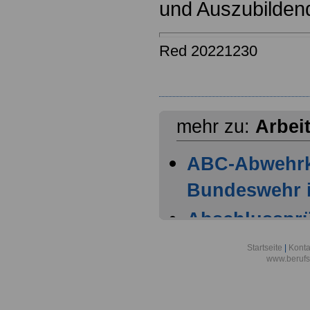
und Auszubilden
Red 20221230
mehr zu:
Arbei
ABC-Abwehr
Bundeswehr i
Abschlussprüf
Berlin
Startseite
|
Konta
www.berufs
Akademie der
Aktionsgemei