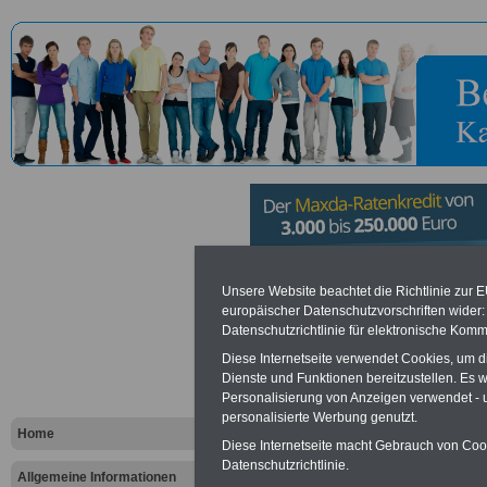
Verbandsg
Unsere Website beachtet die Richtlinie zur 
europäischer Datenschutzvorschriften wide
Datenschutzrichtlinie für elektronische Komm
Eich
Diese Internetseite verwendet Cookies, um 
Dienste und Funktionen bereitzustellen. Es
Personalisierung von Anzeigen verwendet - un
Vorteile für den öffentlichen Dien
personalisierte Werbung genutzt.
Vergleichen und sparen
:
Home
Bausparen schon ab 16 Jahren
Diese Internetseite macht Gebrauch von Cooki
Berufsunfähigkeitsabsicherung
Datenschutzrichtlinie.
Allgemeine Informationen
Krankenzusatzversicherung
-