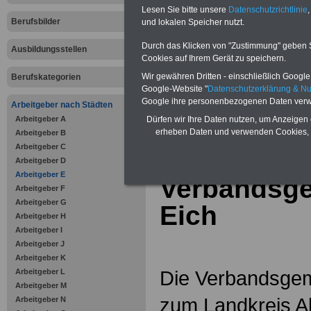
Online-Vergleich Gesetzliche
Lesen Sie bitte unsere
Datenschutzrichtlinie
,
Krankenkassen
-
Berufsbilder
und lokalen Speicher nutzt.
Zahnzusatzversicherung
-
Vorteile der Privaten
Durch das Klicken von "Zustimmung" geben Sie
Ausbildungsstellen
Krankenversicherung
Cookies auf Ihrem Gerät zu speichern.
Wir gewähren Dritten - einschließlich Google -
Berufskategorien
Google-Website "
Datenschutzerklärung & N
Google ihre personenbezogenen Daten verw
Arbeitgeber nach Städten
Arbeitgeber A
zurück zur Über
Dürfen wir Ihre Daten nutzen, um Anzeigen 
erheben Daten und verwenden Cookies, 
Arbeitgeber B
Arbeitgeber C
Arbeitgeber D
Arbeitgeber E
Verbandsg
Arbeitgeber F
Arbeitgeber G
Eich
Arbeitgeber H
Arbeitgeber I
Arbeitgeber J
Arbeitgeber K
Die Verbandsgem
Arbeitgeber L
Arbeitgeber M
zum Landkreis 
Arbeitgeber N