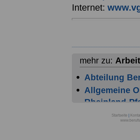
Internet:
www.vg
mehr zu:
Arbei
Abteilung Ber
Allgemeine O
Rheinland-Pfa
Eisenberg
Startseite
|
Konta
www.berufs
Arbeitgeber 
AG