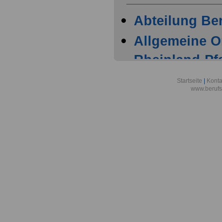
Abteilung Ber
Allgemeine O
Rheinland-Pfa
Eisenberg
Startseite
|
Konta
www.berufs
Arbeitgeber 
AG
Arbeitsgemei
wirtschaftlich
Eschborn
Bundesamt fü
Ausfuhrkontr