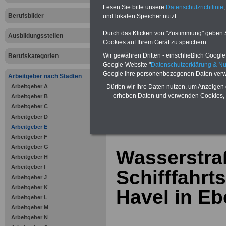
Bausparen schon ab 16 Jahren
Lesen Sie bitte unsere
Datenschutzrichtlinie
,
Berufsunfähigkeitsabsicherung
Berufsbilder
und lokalen Speicher nutzt.
Krankenzusatzversicherung
-
Online-Vergleich Gesetzliche
Krankenkassen
-
Durch das Klicken von "Zustimmung" geben Sie
Ausbildungsstellen
Zahnzusatzversicherung
-
Cookies auf Ihrem Gerät zu speichern.
Vorteile der Privaten
Wir gewähren Dritten - einschließlich Google -
Berufskategorien
Krankenversicherung
Google-Website "
Datenschutzerklärung & N
Google ihre personenbezogenen Daten verw
Arbeitgeber nach Städten
Arbeitgeber A
Dürfen wir Ihre Daten nutzen, um Anzeigen 
erheben Daten und verwenden Cookies, 
Arbeitgeber B
Arbeitgeber C
zurück zur Über
Arbeitgeber D
Arbeitgeber E
Arbeitgeber F
Arbeitgeber G
Wasserstra
Arbeitgeber H
Arbeitgeber I
Schifffahrt
Arbeitgeber J
Arbeitgeber K
Havel in E
Arbeitgeber L
Arbeitgeber M
Arbeitgeber N