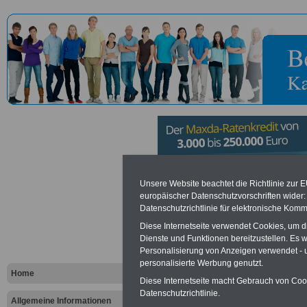
Information
Unsere Website beachtet die Richtlinie zur 
europäischer Datenschutzvorschriften wide
Datenschutzrichtlinie für elektronische Komm
383 in Erfur
Diese Internetseite verwendet Cookies, um 
Dienste und Funktionen bereitzustellen. Es
Personalisierung von Anzeigen verwendet - un
Vorteile für den öffentlichen Dien
personalisierte Werbung genutzt.
Vergleichen und sparen
:
Home
Bausparen schon ab 16 Jahren
Diese Internetseite macht Gebrauch von Cooki
Berufsunfähigkeitsabsicherung
Datenschutzrichtlinie.
Allgemeine Informationen
Krankenzusatzversicherung
-