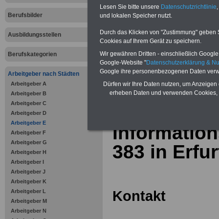
Online-Vergleich Gesetzliche
Lesen Sie bitte unsere
Datenschutzrichtlinie
,
Krankenkassen
-
Berufsbilder
und lokalen Speicher nutzt.
Zahnzusatzversicherung
-
Vorteile der Privaten
Durch das Klicken von "Zustimmung" geben Sie
Ausbildungsstellen
Krankenversicherung
Cookies auf Ihrem Gerät zu speichern.
Wir gewähren Dritten - einschließlich Google -
Berufskategorien
Google-Website "
Datenschutzerklärung & N
Google ihre personenbezogenen Daten verw
Arbeitgeber nach Städten
Arbeitgeber A
zurück zur Über
Dürfen wir Ihre Daten nutzen, um Anzeigen 
erheben Daten und verwenden Cookies, 
Arbeitgeber B
Arbeitgeber C
Arbeitgeber D
Arbeitgeber E
Information
Arbeitgeber F
Arbeitgeber G
383 in Erfur
Arbeitgeber H
Arbeitgeber I
Arbeitgeber J
Arbeitgeber K
Kontakt
Arbeitgeber L
Arbeitgeber M
Arbeitgeber N