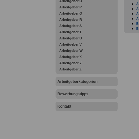
Arbeitgeber O
A
Arbeitgeber P
A
Arbeitgeber Q
A
A
Arbeitgeber R
B
Arbeitgeber S
B
Arbeitgeber T
B
Arbeitgeber U
C
D
Arbeitgeber V
E
Arbeitgeber W
E
Arbeitgeber X
F
Arbeitgeber Y
L
F
Arbeitgeber Z
F
F
Arbeitgeberkategorien
H
H
A
Bewerbungstipps
H
H
Kontakt
I
K
L
L
L
L
R