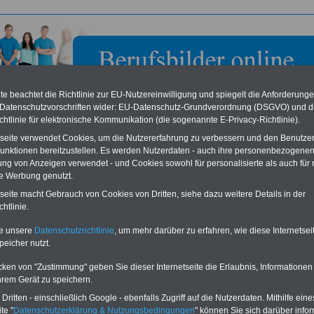
e beachtet die Richtlinie zur EU-Nutzereinwilligung und spiegelt die Anforderung
 Datenschutzvorschriften wider: EU-Datenschutz-Grundverordnung (DSGVO) und d
chtlinie für elektronische Kommunikation (die sogenannte E-Privacy-Richtlinie).
tseite verwendet Cookies, um die Nutzererfahrung zu verbessern und den Benutze
unktionen bereitzustellen. Es werden Nutzerdaten - auch ihre personenbezogenen
ung von Anzeigen verwendet - und Cookies sowohl für personalisierte als auch für 
te Werbung genutzt.
ndsgemeindeverwaltung Eich
tseite macht Gebrauch von Cookies von Dritten, siehe dazu weitere Details in der
htlinie.
eile für den öffentlichen Dienst
Buchen Sie diesen Platz für Ihren Banner:
te unsere
Datenschutzrichtlinie
, um mehr darüber zu erfahren, wie diese Internetse
Vergleichen und sparen
:
Schon für 250 Euro können Sie einen
peicher nutzt.
usparen schon ab 16 Jahren
-
Banner (halfsize 234x60) für 6 Monate bzw.
rufsunfähigkeitsabsicherung
-
für 400 Euro bei einer Laufzeit von 12
rankenzusatzversicherung
-
Monaten buchen. Ihr Banner wird auf allen
cken von "Zustimmung" geben Sie dieser Internetseite die Erlaubnis, Informationen
Online-Vergleich Gesetzliche
Einzelseiten von
berufsbilder-online.de
hrem Gerät zu speichern.
das
Formular
Krankenkassen
-
eingebunden. Einfach
ritten - einschließlich Google - ebenfalls Zugriff auf die Nutzerdaten. Mithilfe eine
ausfüllen
Zahnzusatzversicherung
-
oder schreiben Sie uns eine
E-
te "
Datenschutzerklärung & Nutzungsbedingungen
" können Sie sich darüber infor
Vorteile der Privaten
Mail.