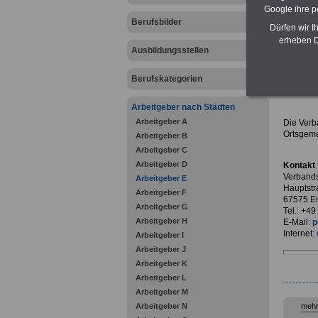
Google ihre 
Berufsbilder
Dürfen wir I
erheben D
Ausbildungsstellen
zurück z
Berufskategorien
Verba
Arbeitgeber nach Städten
Arbeitgeber A
Die Verb
Ortsgeme
Arbeitgeber B
Arbeitgeber C
Arbeitgeber D
Kontakt
Verband
Arbeitgeber E
Hauptstr
Arbeitgeber F
67575 E
Arbeitgeber G
Tel.: +4
Arbeitgeber H
E-Mail:
p
Internet:
Arbeitgeber I
Arbeitgeber J
Arbeitgeber K
Arbeitgeber L
Arbeitgeber M
Arbeitgeber N
mehr