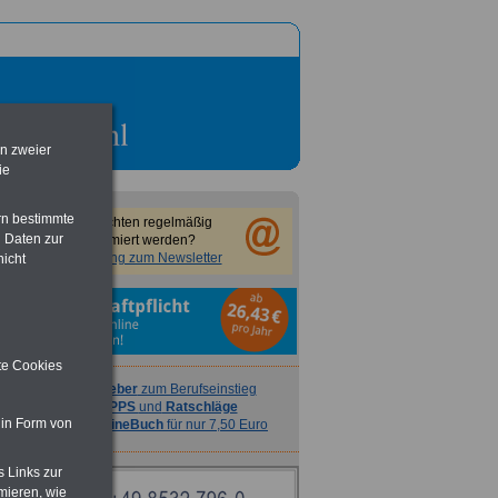
en zweier
ie
rn bestimmte
Sie möchten regelmäßig
 Daten zur
informiert werden?
Anmeldung zum Newsletter
nicht
ite Cookies
Ratgeber
zum Berufseinstieg
TIPPS
und
Ratschläge
 in Form von
>>>
OnlineBuch
für nur 7,50 Euro
s Links zur
mieren, wie