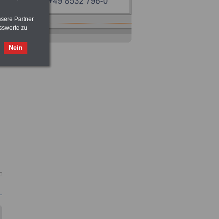
nsere Partner
sswerte zu
Nein
Ratgeber
zum Berufseinstieg
TIPPS
und
Ratschläge
>>>
OnlineBuch
für nur 7,50 Euro