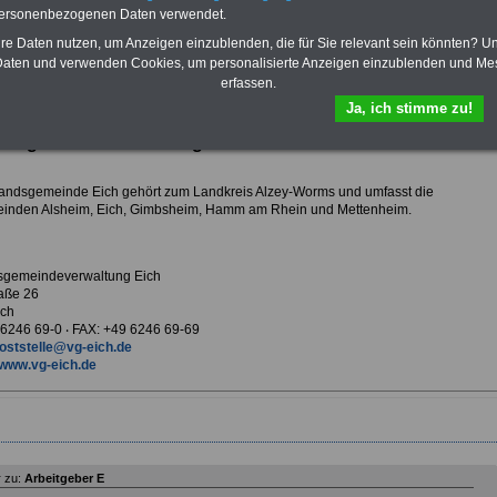
Krankenversicherung
personenbezogenen Daten verwendet.
hre Daten nutzen, um Anzeigen einzublenden, die für Sie relevant sein könnten? U
aten und verwenden Cookies, um personalisierte Anzeigen einzublenden und Me
erfassen.
ur Übersicht Arbeitgeber E
Ja, ich stimme zu!
ndsgemeindeverwaltung Eich
andsgemeinde Eich gehört zum Landkreis Alzey-Worms und umfasst die
inden Alsheim, Eich, Gimbsheim, Hamm am Rhein und Mettenheim.
sgemeindeverwaltung Eich
aße 26
ich
9 6246 69-0 ‧ FAX: +49 6246 69-69
oststelle@vg-eich.de
www.vg-eich.de
 zu:
Arbeitgeber E