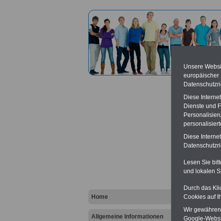
Unsere Websit
europäischer
Datenschutzri
Diese Interne
Dienste und F
Personalisier
personalisier
Verba
Diese Interne
Datenschutzric
Vort
Lesen Sie bit
und lokalen S
Ba
Be
K
Durch das Kli
Home
Cookies auf I
Wir gewähren D
Allgemeine Informationen
Google-Websi