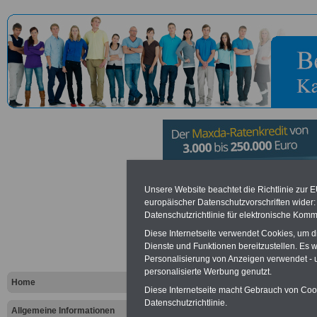
Verbandsg
Unsere Website beachtet die Richtlinie zur 
europäischer Datenschutzvorschriften wide
Datenschutzrichtlinie für elektronische Komm
Edenkoben
Diese Internetseite verwendet Cookies, um 
Dienste und Funktionen bereitzustellen. Es
Personalisierung von Anzeigen verwendet - un
Vorteile für den öffentlichen Dien
personalisierte Werbung genutzt.
Vergleichen und sparen
:
Home
Bausparen schon ab 16 Jahren
Diese Internetseite macht Gebrauch von Cooki
Berufsunfähigkeitsabsicherung
Datenschutzrichtlinie.
Allgemeine Informationen
Krankenzusatzversicherung
-