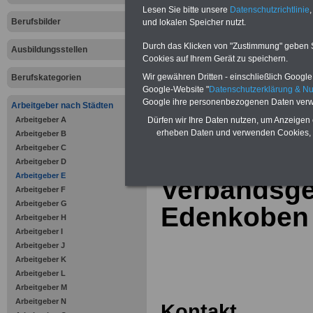
Online-Vergleich Gesetzliche
Lesen Sie bitte unsere
Datenschutzrichtlinie
,
Krankenkassen
-
Berufsbilder
und lokalen Speicher nutzt.
Zahnzusatzversicherung
-
Vorteile der Privaten
Durch das Klicken von "Zustimmung" geben Sie
Ausbildungsstellen
Krankenversicherung
Cookies auf Ihrem Gerät zu speichern.
Wir gewähren Dritten - einschließlich Google -
Berufskategorien
Google-Website "
Datenschutzerklärung & N
Google ihre personenbezogenen Daten verw
Arbeitgeber nach Städten
Arbeitgeber A
zurück zur Über
Dürfen wir Ihre Daten nutzen, um Anzeigen 
erheben Daten und verwenden Cookies, 
Arbeitgeber B
Arbeitgeber C
Arbeitgeber D
Arbeitgeber E
Verbandsg
Arbeitgeber F
Arbeitgeber G
Edenkoben
Arbeitgeber H
Arbeitgeber I
Arbeitgeber J
Arbeitgeber K
Arbeitgeber L
Arbeitgeber M
Arbeitgeber N
Kontakt