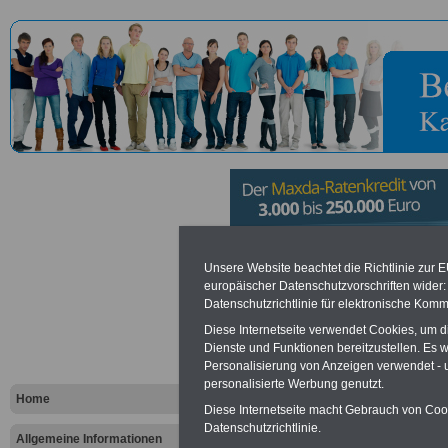
Bundesarbei
Unsere Website beachtet die Richtlinie zur 
europäischer Datenschutzvorschriften wide
Datenschutzrichtlinie für elektronische Komm
Erfurt
Diese Internetseite verwendet Cookies, um 
Dienste und Funktionen bereitzustellen. Es
Personalisierung von Anzeigen verwendet - un
Vorteile für den öffentlichen Dien
personalisierte Werbung genutzt.
Vergleichen und sparen
:
Home
Bausparen schon ab 16 Jahren
Diese Internetseite macht Gebrauch von Cooki
Berufsunfähigkeitsabsicherung
Datenschutzrichtlinie.
Allgemeine Informationen
Krankenzusatzversicherung
-