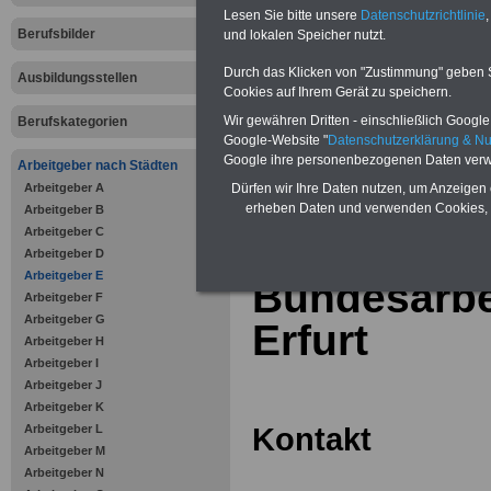
Online-Vergleich Gesetzliche
Lesen Sie bitte unsere
Datenschutzrichtlinie
,
Krankenkassen
-
Berufsbilder
und lokalen Speicher nutzt.
Zahnzusatzversicherung
-
Vorteile der Privaten
Durch das Klicken von "Zustimmung" geben Sie
Ausbildungsstellen
Krankenversicherung
Cookies auf Ihrem Gerät zu speichern.
Wir gewähren Dritten - einschließlich Google -
Berufskategorien
Google-Website "
Datenschutzerklärung & N
Google ihre personenbezogenen Daten verw
Arbeitgeber nach Städten
Arbeitgeber A
zurück zur Über
Dürfen wir Ihre Daten nutzen, um Anzeigen 
erheben Daten und verwenden Cookies, 
Arbeitgeber B
Arbeitgeber C
Arbeitgeber D
Arbeitgeber E
Bundesarbei
Arbeitgeber F
Arbeitgeber G
Erfurt
Arbeitgeber H
Arbeitgeber I
Arbeitgeber J
Arbeitgeber K
Kontakt
Arbeitgeber L
Arbeitgeber M
Arbeitgeber N