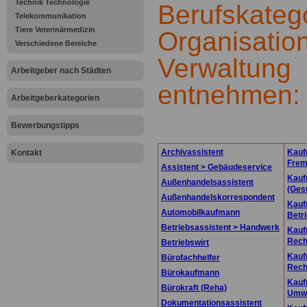
Technik Technologie
Berufskatego
Telekommunikation
Tiere Veterinärmedizin
Organisation
Verschiedene Bereiche
Verwaltung
Arbeitgeber nach Städten
entnehmen:
Arbeitgeberkategorien
.
Bewerbungstipps
Archivassistent
Kauf
Kontakt
Frem
Assistent > Gebäudeservice
Kauf
Außenhandelsassistent
(Ges
Außenhandelskorrespondent
Kauf
Automobilkaufmann
Betr
Betriebsassistent > Handwerk
Kauf
Rec
Betriebswirt
Kauf
Bürofachhelfer
Rec
Bürokaufmann
Kauf
Bürokraft (Reha)
Umwe
Dokumentationsassistent