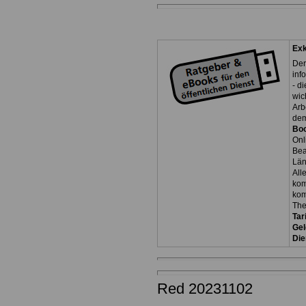
Exk
Der
inf
- d
wic
Arb
dem
Bo
Onl
Be
Län
All
kom
kom
Th
Tar
Gel
Die
Red 20231102