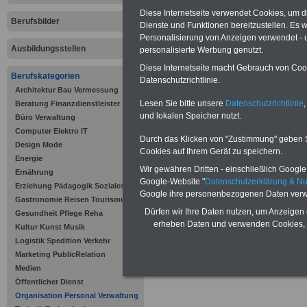
Neu aufgelegt: März 20
Diese Internetseite verwendet Cookies, um 
Berufsbilder
Dienste und Funktionen bereitzustellen. Es
Personalisierung von Anzeigen verwendet - un
Ausbildungsstellen
personalisierte Werbung genutzt.
Diese Internetseite macht Gebrauch von Cooki
Berufskategorien
Datenschutzrichtlinie.
Architektur Bau Vermessung
Lesen Sie bitte unsere
Datenschutzrichtlinie
,
Beratung Finanzdienstleister
und lokalen Speicher nutzt.
Büro Verwaltung
Offenen Stellen und Ausbildungspl
Computer Elektro IT
öffentlichen Verwaltung >>>
/al
Durch das Klicken von "Zustimmung" geben Sie
Design Mode
informationen/stellenportal-offe
Cookies auf Ihrem Gerät zu speichern.
Energie
Wir gewähren Dritten - einschließlich Google -
Ernährung
Google-Website "
Datenschutzerklärung & N
Erziehung Pädagogik Soziales
Google ihre personenbezogenen Daten verw
Gastronomie Reisen Tourismus
Dürfen wir Ihre Daten nutzen, um Anzeigen 
Gesundheit Pflege Reha
erheben Daten und verwenden Cookies, 
Kultur Kunst Musik
Logistik Spedition Verkehr
Zur Übersicht al
Marketing PublicRelation
Medien
Öffentlicher Dienst
.
Organisation Personal Verwaltung