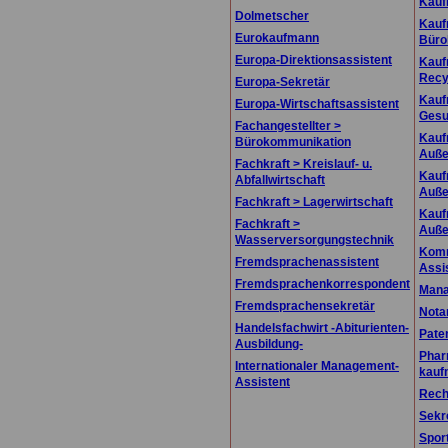
Kauf
Dolmetscher
Kauf
Eurokaufmann
Büro
Europa-Direktionsassistent
Kauf
Recy
Europa-Sekretär
Kauf
Europa-Wirtschaftsassistent
Gesu
Fachangestellter >
Kauf
Bürokommunikation
Auße
Fachkraft > Kreislauf- u.
Kauf
Abfallwirtschaft
Auße
Fachkraft > Lagerwirtschaft
Kauf
Fachkraft >
Auße
Wasserversorgungstechnik
Komm
Fremdsprachenassistent
Assi
Fremdsprachenkorrespondent
Mana
Fremdsprachensekretär
Nota
Handelsfachwirt -Abiturienten-
Pate
Ausbildung-
Phar
Internationaler Management-
kauf
Assistent
Rech
Sekr
Spor