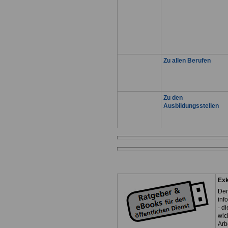
Zu allen Berufen
Zu den
Ausbildungsstellen
Exk
Der
inf
- d
wic
Arb