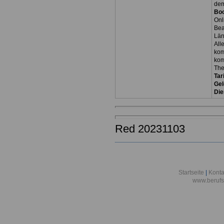
dem
Bo
Onl
Be
Län
All
kom
kom
Th
Tar
Gel
Die
Red 20231103
Startseite
|
Konta
www.berufs