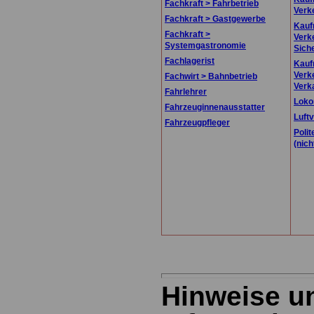
Fachkraft > Fahrbetrieb
Verk
Fachkraft > Gastgewerbe
Kauf
Fachkraft >
Verk
Systemgastronomie
Siche
Fachlagerist
Kauf
Verk
Fachwirt > Bahnbetrieb
Verka
Fahrlehrer
Loko
Fahrzeuginnenausstatter
Luft
Fahrzeugpfleger
Polit
(nic
Hinweise u