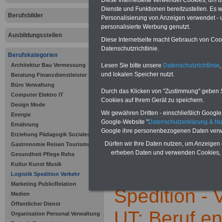
Diese Internetseite verwendet Cookies, um 
Dienste und Funktionen bereitzustellen. Es
Berufsbilder
Personalisierung von Anzeigen verwendet - un
personalisierte Werbung genutzt.
Ausbildungsstellen
Diese Internetseite macht Gebrauch von Cooki
Datenschutzrichtlinie.
Berufskategorien
Architektur Bau Vermessung
Lesen Sie bitte unsere
Datenschutzrichtlinie
,
Offenen Stellen und Ausbildungspl
und lokalen Speicher nutzt.
Beratung Finanzdienstleister
öffentlichen Verwaltung >>>
/al
Büro Verwaltung
informationen/stellenportal-offe
Durch das Klicken von "Zustimmung" geben Sie
Computer Elektro IT
Cookies auf Ihrem Gerät zu speichern.
Design Mode
Wir gewähren Dritten - einschließlich Google -
Energie
Google-Website "
Datenschutzerklärung & N
Ernährung
Zur Übersicht al
Google ihre personenbezogenen Daten verw
Erziehung Pädagogik Soziales
Dürfen wir Ihre Daten nutzen, um Anzeigen 
Gastronomie Reisen Tourismus
.
erheben Daten und verwenden Cookies, 
Gesundheit Pflege Reha
Kultur Kunst Musik
Berufskatego
Logistik Spedition Verkehr
Marketing PublicRelation
Spedition - 
Medien
Öffentlicher Dienst
UT: Beruf e
Organisation Personal Verwaltung