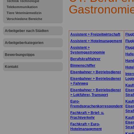
Technik Technologie
Gastronomie
Telekommunikation
Tiere Veterinärmedizin
Verschiedene Bereiche
.
Arbeitgeber nach Städten
Assistent > Freizeitwirtschaft
Flugb
Assistent > Hotelmanagement
Flugl
Arbeitgeberkategorien
Assistent >
Flug
Systemgastronomie
Hafe
Bewerbungstipps
Berufskraftfahrer
Hand
Binnenschiffer
Kontakt
Hote
Eisenbahner > Betriebsdienst
Inter
Eisenbahner > Betriebsdienst
Logis
> Fahrweg
Kauf
Eisenbahner > Betriebsdienst
Eise
> Lokführer, Transport
Stra
Euro-
Kauf
Fremdsprachenkorrespondent
Eise
Stra
Fachkraft > Brief- u.
Frachtverkehr
Kauf
Eise
Fachkraft > Euro-
Stra
Hotelmanagement
Kauf