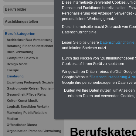
Diese Internetseite verwendet Cookies, um 
Dienste und Funktionen bereitzustellen. Es
Berufsbilder
Personalisierung von Anzeigen verwendet - un
personalisierte Werbung genutzt.
Ausbildungsstellen
Diese Internetseite macht Gebrauch von Cooki
Datenschutzrichtlinie.
Berufskategorien
Architektur Bau Vermessung
Lesen Sie bitte unsere
Datenschutzrichtlinie
,
Offenen Stellen und Ausbildungspl
Beratung Finanzdienstleister
und lokalen Speicher nutzt.
öffentlichen Verwaltung >>>
/al
Büro Verwaltung
informationen/stellenportal-offe
Durch das Klicken von "Zustimmung" geben Sie
Computer Elektro IT
Cookies auf Ihrem Gerät zu speichern.
Design Mode
Energie
Wir gewähren Dritten - einschließlich Google -
Ernährung
Google-Website "
Datenschutzerklärung & N
Google ihre personenbezogenen Daten verw
Erziehung Pädagogik Soziales
Gastronomie Reisen Tourismus
Dürfen wir Ihre Daten nutzen, um Anzeigen 
Gesundheit Pflege Reha
erheben Daten und verwenden Cookies, 
Kultur Kunst Musik
Zur Übersicht al
Logistik Spedition Verkehr
Marketing PublicRelation
.
Medien
Öffentlicher Dienst
Berufskateg
Organisation Personal Verwaltung