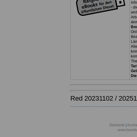
inf
- d
wic
Arb
dem
Bo
Onl
Be
Län
All
kom
kom
Th
Tar
Gel
Die
Red 20231102 / 2025
Startseite
|
Konta
www.berufs