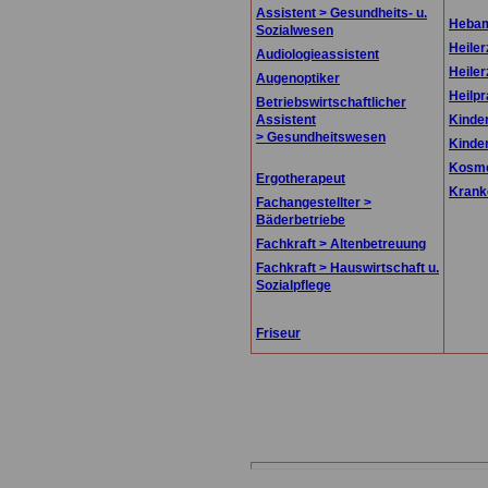
Assistent > Gesundheits- u.
Hebam
Sozialwesen
Heiler
Audiologieassistent
Heiler
Augenoptiker
Heilpr
Betriebswirtschaftlicher
Assistent
Kinde
> Gesundheitswesen
Kinder
Kosme
Ergotherapeut
Krank
Fachangestellter >
Bäderbetriebe
Fachkraft > Altenbetreuung
Fachkraft > Hauswirtschaft u.
Sozialpflege
Friseur