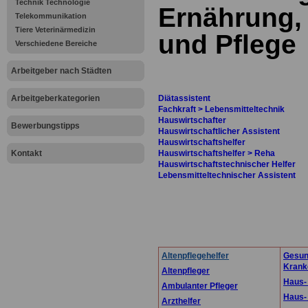
Technik Technologie
Ernährung,
Telekommunikation
Tiere Veterinärmedizin
und Pflege
Verschiedene Bereiche
Arbeitgeber nach Städten
Arbeitgeberkategorien
Diätassistent
Fachkraft > Lebensmitteltechnik
Hauswirtschafter
Bewerbungstipps
Hauswirtschaftlicher Assistent
Hauswirtschaftshelfer
Kontakt
Hauswirtschaftshelfer > Reha
Hauswirtschaftstechnischer Helfer
Lebensmitteltechnischer Assistent
Altenpflegehelfer
Gesun
Krank
Altenpfleger
Haus- 
Ambulanter Pfleger
Haus- 
Arzthelfer