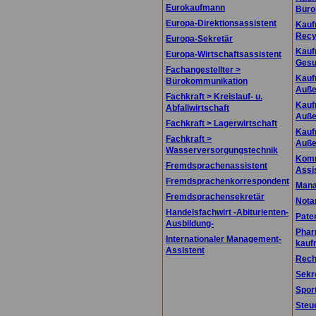
Eurokaufmann
Büro
Europa-Direktionsassistent
Kauf
Recy
Europa-Sekretär
Kauf
Europa-Wirtschaftsassistent
Gesu
Fachangestellter >
Kauf
Bürokommunikation
Auße
Fachkraft > Kreislauf- u.
Kauf
Abfallwirtschaft
Auße
Fachkraft > Lagerwirtschaft
Kauf
Fachkraft >
Auße
Wasserversorgungstechnik
Komm
Fremdsprachenassistent
Assi
Fremdsprachenkorrespondent
Mana
Fremdsprachensekretär
Nota
Handelsfachwirt -Abiturienten-
Pate
Ausbildung-
Phar
Internationaler Management-
kauf
Assistent
Rech
Sekr
Spor
Steu