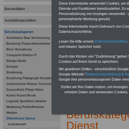
Neu aufgelegt: März 20
Diese Internetseite verwendet Cookies, um 
Dienste und Funktionen bereitzustellen. Es
Berufsbilder
Personalisierung von Anzeigen verwendet - un
personalisierte Werbung genutzt.
Ausbildungsstellen
Diese Internetseite macht Gebrauch von Cooki
Datenschutzrichtlinie.
Berufskategorien
Architektur Bau Vermessung
Lesen Sie bitte unsere
Datenschutzrichtlinie
,
Beratung Finanzdienstleister
und lokalen Speicher nutzt.
Büro Verwaltung
Offenen Stellen und Ausbildungspl
Computer Elektro IT
Durch das Klicken von "Zustimmung" geben Sie
öffentlichen Verwaltung >>>
/al
Design Mode
Cookies auf Ihrem Gerät zu speichern.
informationen/stellenportal-offe
Energie
Wir gewähren Dritten - einschließlich Google -
Ernährung
Google-Website "
Datenschutzerklärung & N
Erziehung Pädagogik Soziales
Google ihre personenbezogenen Daten verw
Gastronomie Reisen Tourismus
Zur Übersicht al
Dürfen wir Ihre Daten nutzen, um Anzeigen 
Gesundheit Pflege Reha
erheben Daten und verwenden Cookies, 
Kultur Kunst Musik
.
Logistik Spedition Verkehr
Marketing PublicRelation
Berufskatego
Medien
Öffentlicher Dienst
Dienst
Justizbereich