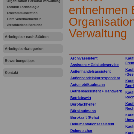
Organisation Personal Verwaltung
entnehmen B
Technik Technologie
Telekommunikation
Organisatio
Tiere Veterinärmedizin
Verschiedene Bereiche
Verwaltung
Arbeitgeber nach Städten
.
Arbeitgeberkategorien
Archivassistent
Kauf
Bewerbungstipps
Frem
Assistent > Gebäudeservice
Kauf
Außenhandelsassistent
Kontakt
(Ges
Außenhandelskorrespondent
Kauf
Automobilkaufmann
Betr
Betriebsassistent > Handwerk
Kauf
Rec
Betriebswirt
Kauf
Bürofachhelfer
Rec
Bürokaufmann
Kauf
Bürokraft (Reha)
Umwe
Dokumentationsassistent
Kauf
Dolmetscher
Kauf