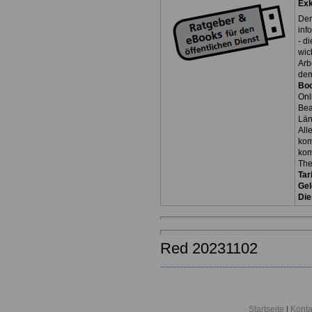
Exk
Der
inf
- d
wic
Arb
dem
Bo
Onl
Be
Län
All
kom
kom
Th
Tar
Gel
Die
Red 20231102
Startseite
|
Konta