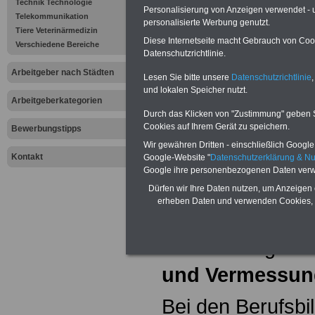
Technik Technologie
Berufsbilde
Personalisierung von Anzeigen verwendet - un
Telekommunikation
personalisierte Werbung genutzt.
Tiere Veterinärmedizin
Berufekateg
Diese Internetseite macht Gebrauch von Cooki
Verschiedene Bereiche
Datenschutzrichtlinie.
Architektur 
Arbeitgeber nach Städten
Lesen Sie bitte unsere
Datenschutzrichtlinie
,
und lokalen Speicher nutzt.
Vermessun
Arbeitgeberkategorien
Durch das Klicken von "Zustimmung" geben Sie
Cookies auf Ihrem Gerät zu speichern.
Bewerbungstipps
Wir gewähren Dritten - einschließlich Google -
Kontakt
Google-Website "
Datenschutzerklärung & N
In unserem Beru
Google ihre personenbezogenen Daten verw
online.de
haben 
Dürfen wir Ihre Daten nutzen, um Anzeigen 
erheben Daten und verwenden Cookies, 
Berauskategorien
dieser Kategorie
und Vermessun
Bei den Berufsbi