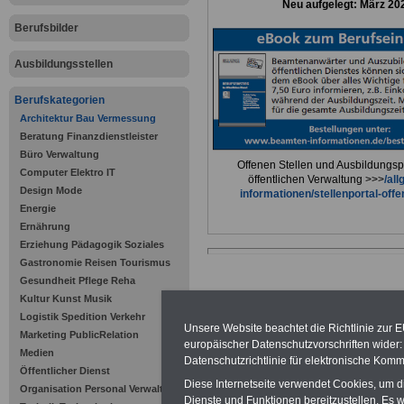
Neu aufgelegt: März 20
Berufsbilder
Ausbildungsstellen
Berufskategorien
Architektur Bau Vermessung
Beratung Finanzdienstleister
Büro Verwaltung
Offenen Stellen und Ausbildungspl
Computer Elektro IT
öffentlichen Verwaltung >>>
/al
Design Mode
informationen/stellenportal-offe
Energie
Ernährung
Erziehung Pädagogik Soziales
Gastronomie Reisen Tourismus
Gesundheit Pflege Reha
Kultur Kunst Musik
Logistik Spedition Verkehr
Unsere Website beachtet die Richtlinie zur 
Marketing PublicRelation
Zur Übersicht al
europäischer Datenschutzvorschriften wide
Medien
Datenschutzrichtlinie für elektronische Komm
Öffentlicher Dienst
Diese Internetseite verwendet Cookies, um 
Organisation Personal Verwaltung
Dienste und Funktionen bereitzustellen. Es