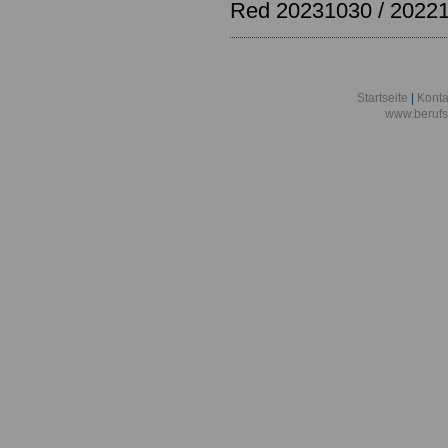
Red 20231030 / 2022
Startseite
|
Konta
www.berufs