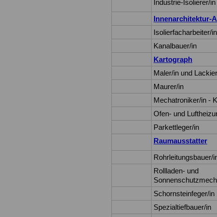
Industrie-Isolierer/in
Innenarchitektur-A
Isolierfacharbeiter/in
Kanalbauer/in
Kartograph
Maler/in und Lackier
Maurer/in
Mechatroniker/in - K
Ofen- und Luftheizu
Parkettleger/in
Raumausstatter
Rohrleitungsbauer/i
Rollladen- und
Sonnenschutzmechat
Schornsteinfeger/in
Spezialtiefbauer/in