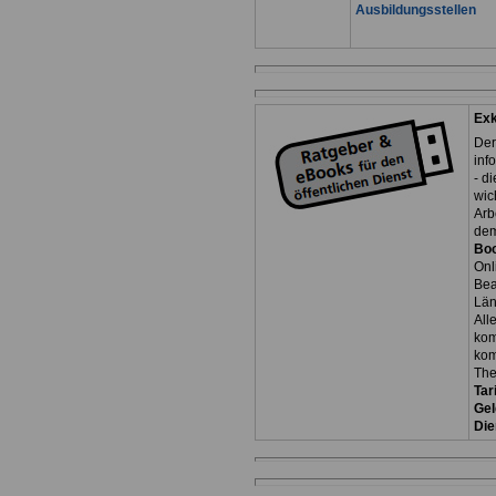
Ausbildungsstellen
Exk
Der
inf
- d
wic
Arb
dem
Bo
Onl
Be
Län
All
kom
kom
Th
Tar
Gel
Die