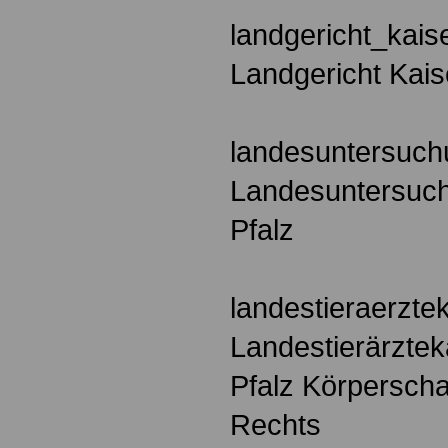
landgericht_kais
Landgericht Kais
landesuntersuch
Landesuntersuc
Pfalz
landestieraerzt
Landestierärzte
Pfalz Körperschaf
Rechts