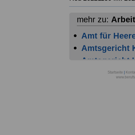
mehr zu:
Arbei
Amt für Heer
Amtsgericht 
Amtsgericht 
Amtsgericht 
Startseite
|
Konta
www.berufs
Amtsgericht 
Arbeitgeber
Warenhaus AG
Stadt Köln
Arbeitsgemein