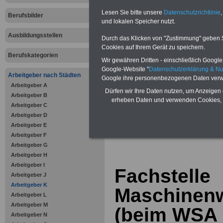
Vorteile für den öffentlichen Dien
Lesen Sie bitte unsere
Datenschutzrichtlinie
,
Vergleichen und sparen
:
Berufsbilder
Bausparen schon ab 16 Jahren
und lokalen Speicher nutzt.
Berufsunfähigkeitsabsicherung
Ausbildungsstellen
Krankenzusatzversicherung
-
Durch das Klicken von "Zustimmung" geben Sie
Online-Vergleich Gesetzliche
Cookies auf Ihrem Gerät zu speichern.
Krankenkassen
-
Berufskategorien
Wir gewähren Dritten - einschließlich Google -
Zahnzusatzversicherung
-
Vorteile der Privaten
Google-Website "
Datenschutzerklärung & N
Arbeitgeber nach Städten
Krankenversicherung
Google ihre personenbezogenen Daten verw
Arbeitgeber A
Dürfen wir Ihre Daten nutzen, um Anzeigen 
Arbeitgeber B
erheben Daten und verwenden Cookies, 
Arbeitgeber C
Arbeitgeber D
Arbeitgeber E
zurück zur Über
Arbeitgeber F
Arbeitgeber G
Arbeitgeber H
Arbeitgeber I
Fachstelle
Arbeitgeber J
Arbeitgeber K
Maschinen
Arbeitgeber L
Arbeitgeber M
(beim WSA 
Arbeitgeber N