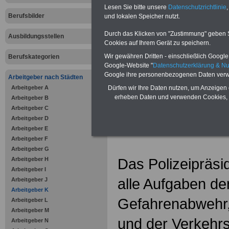
Zahnzusatzversicherung
-
Lesen Sie bitte unsere
Datenschutzrichtlinie
,
Vorteile der Privaten
Berufsbilder
Krankenversicherung
und lokalen Speicher nutzt.
Durch das Klicken von "Zustimmung" geben Sie
Ausbildungsstellen
Cookies auf Ihrem Gerät zu speichern.
Wir gewähren Dritten - einschließlich Google -
Berufskategorien
Google-Website "
Datenschutzerklärung & N
zurück zur Über
Google ihre personenbezogenen Daten verw
Arbeitgeber nach Städten
Arbeitgeber A
Dürfen wir Ihre Daten nutzen, um Anzeigen 
erheben Daten und verwenden Cookies, 
Arbeitgeber B
Arbeitgeber C
Polizeiprä
Arbeitgeber D
Arbeitgeber E
Arbeitgeber F
Arbeitgeber G
Das Polizeipräsid
Arbeitgeber H
Arbeitgeber I
alle Aufgaben der
Arbeitgeber J
Arbeitgeber K
Gefahrenabwehr, 
Arbeitgeber L
Arbeitgeber M
und der Verkehrs
Arbeitgeber N