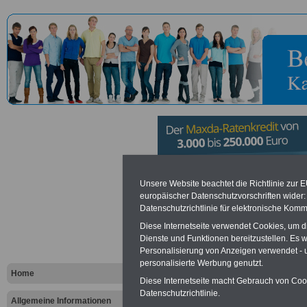
Polizeiprä
Unsere Website beachtet die Richtlinie zur 
europäischer Datenschutzvorschriften wide
Datenschutzrichtlinie für elektronische Komm
Vorteile für den öffentlichen Dien
Diese Internetseite verwendet Cookies, um 
Dienste und Funktionen bereitzustellen. Es
Vergleichen und sparen
:
Personalisierung von Anzeigen verwendet - un
Bausparen schon ab 16 Jahren
Berufsunfähigkeitsabsicherung
personalisierte Werbung genutzt.
Home
Krankenzusatzversicherung
-
Diese Internetseite macht Gebrauch von Cooki
Online-Vergleich Gesetzliche
Datenschutzrichtlinie.
Krankenkassen
-
Allgemeine Informationen