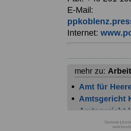
E-Mail:
ppkoblenz.pres
Internet:
www.pol
mehr zu:
Arbei
Amt für Heer
Amtsgericht 
Amtsgericht 
Amtsgericht 
Startseite
|
Konta
www.berufs