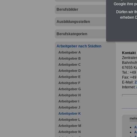
Google ihre 
Berufsbilder
Dürfen wir I
erheben D
Ausbildungsstellen
zurück z
Berufskategorien
Zentra
Arbeitgeber nach Städten
Arbeitgeber A
Kontakt
Zentrales
Arbeitgeber B
Bahnhofs
Arbeitgeber C
67655 Ka
Arbeitgeber D
Tel.: +4
Arbeitgeber E
Fax: +49
E-Mail:
Z
Arbeitgeber F
Internet:
Arbeitgeber G
Arbeitgeber H
Arbeitgeber I
Arbeitgeber J
Arbeitgeber K
mehr
Arbeitgeber L
Arbeitgeber M
A
Arbeitgeber N
A