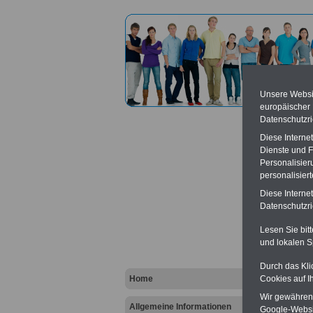
Unsere Websit
europäischer
Datenschutzri
Diese Interne
Dienste und F
Personalisier
personalisier
Zentra
Diese Interne
Datenschutzric
Vort
Lesen Sie bit
und lokalen S
Ba
Be
K
Durch das Kli
Home
Cookies auf I
Wir gewähren D
Allgemeine Informationen
Google-Websi