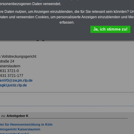
Krankenversicherung
personenbezogenen Daten verwendet.
hre Daten nutzen, um Anzeigen einzublenden, die für Sie relevant sein könnten? U
aten und verwenden Cookies, um personalisierte Anzeigen einzublenden und Me
erfassen.
ur Übersicht Arbeitgeber K
Ja, ich stimme zu!
les Vollstreckungsgericht
 Vollstreckungsgericht
traße 24
iserslautern
9 631 3721-0
 631 3721-177
enVG@zw.jm.rlp.de
agkl.justiz.rlp.de
 zu:
Arbeitgeber K
mt für Heeresentwicklung in Köln
mtsgericht Kaiserslautern