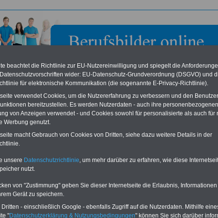
e beachtet die Richtlinie zur EU-Nutzereinwilligung und spiegelt die Anforderung
 Datenschutzvorschriften wider: EU-Datenschutz-Grundverordnung (DSGVO) und d
chtlinie für elektronische Kommunikation (die sogenannte E-Privacy-Richtlinie).
tseite verwendet Cookies, um die Nutzererfahrung zu verbessern und den Benutze
unktionen bereitzustellen. Es werden Nutzerdaten - auch ihre personenbezogenen
ung von Anzeigen verwendet - und Cookies sowohl für personalisierte als auch für 
te Werbung genutzt.
les Vollstreckungsgericht
tseite macht Gebrauch von Cookies von Dritten, siehe dazu weitere Details in der
htlinie.
eile für den öffentlichen Dienst
Buchen Sie diesen Platz für Ihren Banner:
te unsere
Datenschutzrichtlinie
, um mehr darüber zu erfahren, wie diese Internetse
Vergleichen und sparen
:
Schon für 250 Euro können Sie einen
peicher nutzt.
usparen schon ab 16 Jahren
-
Banner (halfsize 234x60) für 6 Monate bzw.
rufsunfähigkeitsabsicherung
-
für 400 Euro bei einer Laufzeit von 12
rankenzusatzversicherung
-
Monaten buchen. Ihr Banner wird auf allen
cken von "Zustimmung" geben Sie dieser Internetseite die Erlaubnis, Informationen
Online-Vergleich Gesetzliche
Einzelseiten von
berufsbilder-online.de
hrem Gerät zu speichern.
das
Formular
Krankenkassen
-
eingebunden. Einfach
ritten - einschließlich Google - ebenfalls Zugriff auf die Nutzerdaten. Mithilfe eine
ausfüllen
Zahnzusatzversicherung
-
oder schreiben Sie uns eine
E-
te "
Datenschutzerklärung & Nutzungsbedingungen
" können Sie sich darüber infor
Vorteile der Privaten
Mail.