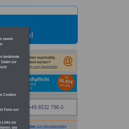
en zweier
ie
rn bestimmte
Sie möchten regelmäßig
 Daten zur
informiert werden?
Anmeldung zum Newsletter
nicht
ite Cookies
 in Form von
s Links zur
Ratgeber
zum Berufseinstieg
mieren, wie