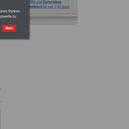
TIPPS
und
Ratschläge
>>>
OnlineBuch
für nur 7,50 Euro
nsere Partner
sswerte zu
Nein
Ratgeber
zum Berufseinstieg
TIPPS
und
Ratschläge
>>>
OnlineBuch
für nur 7,50 Euro