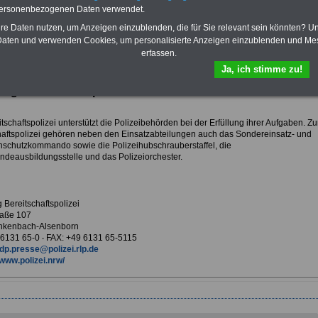
Krankenversicherung
personenbezogenen Daten verwendet.
hre Daten nutzen, um Anzeigen einzublenden, die für Sie relevant sein könnten? U
aten und verwenden Cookies, um personalisierte Anzeigen einzublenden und Me
erfassen.
ur Übersicht Arbeitgeber E
Ja, ich stimme zu!
ung Bereitschaftspolizei
tschaftspolizei unterstützt die Polizeibehörden bei der Erfüllung ihrer Aufgaben. Zu
haftspolizei gehören neben den Einsatzabteilungen auch das Sondereinsatz- und
schutzkommando sowie die Polizeihubschrauberstaffel, die
ndeausbildungsstelle und das Polizeiorchester.
 Bereitschaftspolizei
raße 107
nkenbach-Alsenborn
9 6131 65-0 ‧ FAX: +49 6131 65-5115
dp.presse@polizei.rlp.de
www.polizei.nrw/