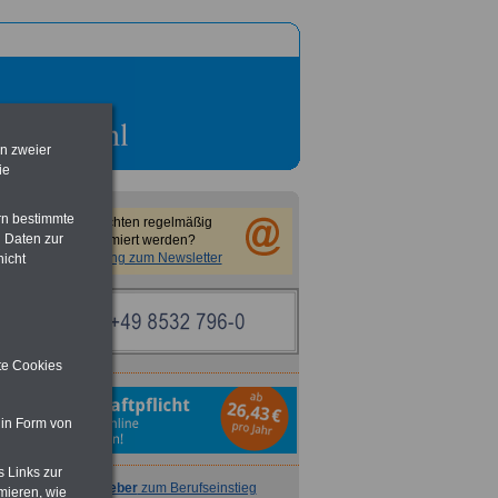
en zweier
ie
rn bestimmte
Sie möchten regelmäßig
 Daten zur
informiert werden?
Anmeldung zum Newsletter
nicht
ite Cookies
 in Form von
s Links zur
Ratgeber
zum Berufseinstieg
mieren, wie