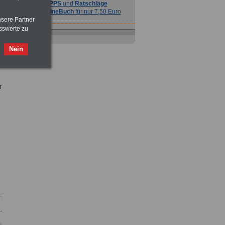
TIPPS
und
Ratschläge
>>>
OnlineBuch
für nur 7,50 Euro
nsere Partner
sswerte zu
Nein
r
Ratgeber
zum Berufseinstieg
TIPPS
und
Ratschläge
>>>
OnlineBuch
für nur 7,50 Euro