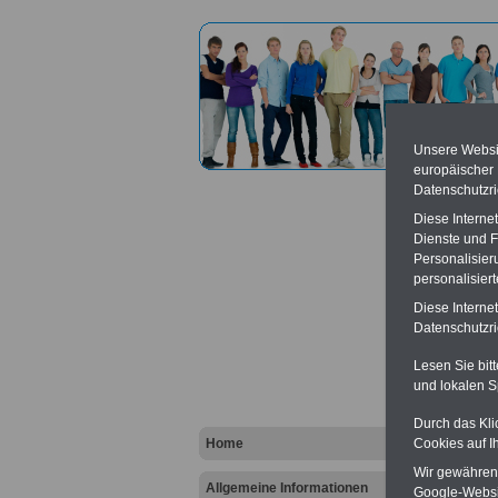
Unsere Websit
europäischer
Datenschutzri
Diese Interne
Dienste und F
Personalisier
personalisier
Abteil
Diese Interne
Datenschutzric
Vort
Lesen Sie bit
und lokalen S
Ba
Be
K
Durch das Kli
Home
Cookies auf I
Wir gewähren D
Allgemeine Informationen
Google-Websi