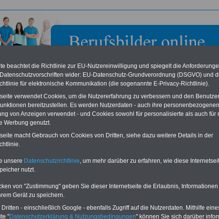
e beachtet die Richtlinie zur EU-Nutzereinwilligung und spiegelt die Anforderung
 Datenschutzvorschriften wider: EU-Datenschutz-Grundverordnung (DSGVO) und d
chtlinie für elektronische Kommunikation (die sogenannte E-Privacy-Richtlinie).
tseite verwendet Cookies, um die Nutzererfahrung zu verbessern und den Benutze
unktionen bereitzustellen. Es werden Nutzerdaten - auch ihre personenbezogenen
ung von Anzeigen verwendet - und Cookies sowohl für personalisierte als auch für 
te Werbung genutzt.
ung Bereitschaftspolizei
tseite macht Gebrauch von Cookies von Dritten, siehe dazu weitere Details in der
htlinie.
eile für den öffentlichen Dienst
Buchen Sie diesen Platz für Ihren Banner:
te unsere
Datenschutzrichtlinie
, um mehr darüber zu erfahren, wie diese Internetse
Vergleichen und sparen
:
Schon für 250 Euro können Sie einen
peicher nutzt.
usparen schon ab 16 Jahren
-
Banner (halfsize 234x60) für 6 Monate bzw.
rufsunfähigkeitsabsicherung
-
für 400 Euro bei einer Laufzeit von 12
rankenzusatzversicherung
-
Monaten buchen. Ihr Banner wird auf allen
cken von "Zustimmung" geben Sie dieser Internetseite die Erlaubnis, Informationen
Online-Vergleich Gesetzliche
Einzelseiten von
berufsbilder-online.de
hrem Gerät zu speichern.
das
Formular
Krankenkassen
-
eingebunden. Einfach
ritten - einschließlich Google - ebenfalls Zugriff auf die Nutzerdaten. Mithilfe eine
ausfüllen
Zahnzusatzversicherung
-
oder schreiben Sie uns eine
E-
te "
Datenschutzerklärung & Nutzungsbedingungen
" können Sie sich darüber infor
Vorteile der Privaten
Mail.