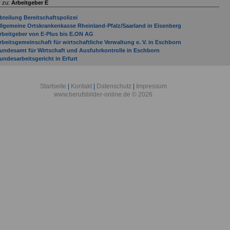
 zu:
Arbeitgeber E
bteilung Bereitschaftspolizei
llgemeine Ortskrankenkasse Rheinland-Pfalz/Saarland in Eisenberg
rbeitgeber von E-Plus bis E.ON AG
rbeitsgemeinschaft für wirtschaftliche Verwaltung e. V. in Eschborn
undesamt für Wirtschaft und Ausfuhrkontrolle in Eschborn
undesarbeitsgericht in Erfurt
undeswehr-Dienstleistungszentrum Erfurt in Erfurt
entrum für internationale Migration und Entwicklung in Eschborn
eutsche Abteilung der Internationalen AFNORTH Schule in EE Brunssum
Startseite
|
Kontakt
|
Datenschutz
|
Impressum
-PLUS
www.berufsbilder-online.de © 2026
.ON AG
IZ Karlsruhe - Leibniz-Institut für Informationsinfrastruktur GmbH in Eggenstein-
eopoldshafen
raunhofer-Institut für Integrierte Schaltungen in Erlangen
raunhofer-Institut für Integrierte Systeme und Bauelementetechnologie in Erlangen
raunhofer-Institut für Naturwissenschaftlich-Technische Trendanalysen in Euskirche
auptzollamt Erfurt in Erfurt
ochschule der Polizei Rheinland-Pfalz - Landespolizeischule Standort Enkenbach-
lsenborn
ochschule für Finanzen Rheinland-Pfalz
ochschule für nachhaltige Entwicklung Eberswalde (HNEE)
nformationstechnikbataillon 383 in Erfurt
arrierecenter der Bundeswehr Erfurt in Erfurt
andesfinanzschule Rheinland-Pfalz
andeskommando Thüringen in Erfurt
eibniz-Institut für Raumbezogene Sozialforschung in Erkner