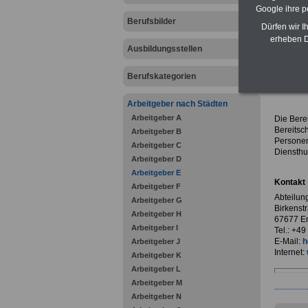
Google ihre 
Berufsbilder
Dürfen wir I
erheben D
Ausbildungsstellen
zurück z
Berufskategorien
Abteil
Arbeitgeber nach Städten
Arbeitgeber A
Die Berei
Bereitsc
Arbeitgeber B
Personen
Arbeitgeber C
Diensthu
Arbeitgeber D
Arbeitgeber E
Kontakt
Arbeitgeber F
Abteilung
Arbeitgeber G
Birkenst
Arbeitgeber H
67677 E
Arbeitgeber I
Tel.: +4
E-Mail:
h
Arbeitgeber J
Internet:
Arbeitgeber K
Arbeitgeber L
Arbeitgeber M
Arbeitgeber N