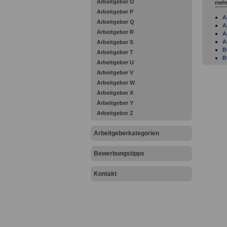
Arbeitgeber O
mehr
Arbeitgeber P
A
Arbeitgeber Q
A
Arbeitgeber R
A
A
Arbeitgeber S
B
Arbeitgeber T
B
Arbeitgeber U
B
Arbeitgeber V
C
D
Arbeitgeber W
E
Arbeitgeber X
E
Arbeitgeber Y
F
Arbeitgeber Z
L
F
F
Arbeitgeberkategorien
F
H
Bewerbungstipps
H
A
H
Kontakt
H
I
K
L
L
L