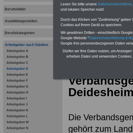
Online-Vergleich Gesetzliche
Lesen Sie bitte unsere
Datenschutzrichtlinie
,
Krankenkassen
-
Berufsbilder
und lokalen Speicher nutzt.
Zahnzusatzversicherung
-
Vorteile der Privaten
Durch das Klicken von "Zustimmung" geben Sie
Ausbildungsstellen
Krankenversicherung
Cookies auf Ihrem Gerät zu speichern.
Wir gewähren Dritten - einschließlich Google -
Berufskategorien
Google-Website "
Datenschutzerklärung & N
Google ihre personenbezogenen Daten verw
Arbeitgeber nach Städten
Arbeitgeber A
zurück zur Über
Dürfen wir Ihre Daten nutzen, um Anzeigen 
erheben Daten und verwenden Cookies, 
Arbeitgeber B
Arbeitgeber C
Arbeitgeber D
Arbeitgeber E
Verbandsg
Arbeitgeber F
Arbeitgeber G
Deideshei
Arbeitgeber H
Arbeitgeber I
Arbeitgeber J
Arbeitgeber K
Die Verbandsge
Arbeitgeber L
Arbeitgeber M
gehört zum Land
Arbeitgeber N