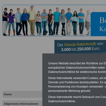
Verbandsg
Unsere Website beachtet die Richtlinie zur 
europäischer Datenschutzvorschriften wide
Datenschutzrichtlinie für elektronische Komm
Deideshei
Diese Internetseite verwendet Cookies, um 
Dienste und Funktionen bereitzustellen. Es
Personalisierung von Anzeigen verwendet - un
Vorteile für den öffentlichen Dien
personalisierte Werbung genutzt.
Vergleichen und sparen
:
Home
Bausparen schon ab 16 Jahren
Diese Internetseite macht Gebrauch von Cooki
Berufsunfähigkeitsabsicherung
Datenschutzrichtlinie.
Allgemeine Informationen
Krankenzusatzversicherung
-