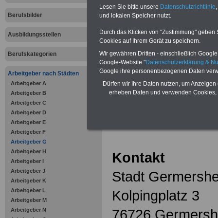
Zahnzusatzversicherung
-
Lesen Sie bitte unsere
Datenschutzrichtlinie
,
Vorteile der Privaten
Berufsbilder
Krankenversicherung
und lokalen Speicher nutzt.
Durch das Klicken von "Zustimmung" geben Sie
Ausbildungsstellen
Cookies auf Ihrem Gerät zu speichern.
Wir gewähren Dritten - einschließlich Google -
Berufskategorien
Google-Website "
Datenschutzerklärung & N
zurück zur Über
Google ihre personenbezogenen Daten verw
Arbeitgeber nach Städten
Arbeitgeber A
Dürfen wir Ihre Daten nutzen, um Anzeigen 
erheben Daten und verwenden Cookies, 
Arbeitgeber B
Arbeitgeber C
Stadt Germ
Arbeitgeber D
Arbeitgeber E
Arbeitgeber F
Arbeitgeber G
Arbeitgeber H
Kontakt
Arbeitgeber I
Arbeitgeber J
Stadt Germersh
Arbeitgeber K
Arbeitgeber L
Kolpingplatz 3
Arbeitgeber M
76726 Germersh
Arbeitgeber N