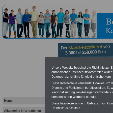
Stadt Germ
Unsere Website beachtet die Richtlinie zur 
europäischer Datenschutzvorschriften wide
Datenschutzrichtlinie für elektronische Komm
Vorteile für den öffentlichen Dien
Diese Internetseite verwendet Cookies, um 
Dienste und Funktionen bereitzustellen. Es
Vergleichen und sparen
:
Personalisierung von Anzeigen verwendet - un
Bausparen schon ab 16 Jahren
Berufsunfähigkeitsabsicherung
personalisierte Werbung genutzt.
Home
Krankenzusatzversicherung
-
Diese Internetseite macht Gebrauch von Cooki
Online-Vergleich Gesetzliche
Datenschutzrichtlinie.
Krankenkassen
-
Allgemeine Informationen