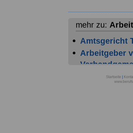
mehr zu:
Arbei
Amtsgericht T
Arbeitgeber 
Verbandgemei
bis zur Stadt
Startseite
|
Konta
www.berufs
Arbeitsgerich
Aufsichts- u
Dienstleistun
Bezirksärzte