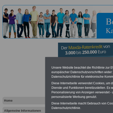
Sozialgerich
Unsere Website beachtet die Richtlinie zur 
europäischer Datenschutzvorschriften wide
Datenschutzrichtlinie für elektronische Komm
Vorteile für den öffentlichen Dien
Diese Internetseite verwendet Cookies, um 
Dienste und Funktionen bereitzustellen. Es
Vergleichen und sparen
:
Personalisierung von Anzeigen verwendet - un
Bausparen schon ab 16 Jahren
Berufsunfähigkeitsabsicherung
personalisierte Werbung genutzt.
Home
Krankenzusatzversicherung
-
Diese Internetseite macht Gebrauch von Cooki
Online-Vergleich Gesetzliche
Datenschutzrichtlinie.
Krankenkassen
-
Allgemeine Informationen