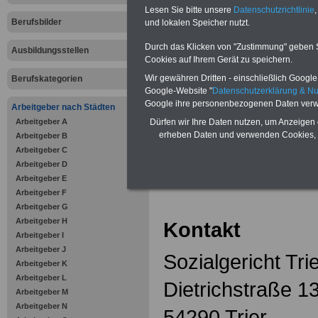
Zahnzusatzversicherung
-
Lesen Sie bitte unsere
Datenschutzrichtlinie
,
Vorteile der Privaten
Berufsbilder
Krankenversicherung
und lokalen Speicher nutzt.
Durch das Klicken von "Zustimmung" geben Sie
Ausbildungsstellen
Cookies auf Ihrem Gerät zu speichern.
Wir gewähren Dritten - einschließlich Google -
Berufskategorien
Google-Website "
Datenschutzerklärung & N
zurück zur Über
Google ihre personenbezogenen Daten verw
Arbeitgeber nach Städten
Arbeitgeber A
Dürfen wir Ihre Daten nutzen, um Anzeigen 
erheben Daten und verwenden Cookies, 
Arbeitgeber B
Arbeitgeber C
Sozialgerich
Arbeitgeber D
Arbeitgeber E
Arbeitgeber F
Arbeitgeber G
Arbeitgeber H
Kontakt
Arbeitgeber I
Arbeitgeber J
Sozialgericht Tri
Arbeitgeber K
Arbeitgeber L
Dietrichstraße 1
Arbeitgeber M
Arbeitgeber N
54290 Trier