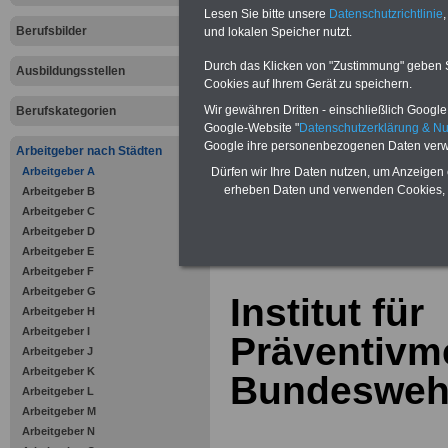
Bausparen schon ab 16 Jahren
Lesen Sie bitte unsere
Datenschutzrichtlinie
,
Berufsunfähigkeitsabsicherung
Berufsbilder
und lokalen Speicher nutzt.
Krankenzusatzversicherung
-
Online-Vergleich Gesetzliche
Krankenkassen
-
Durch das Klicken von "Zustimmung" geben Sie
Ausbildungsstellen
Zahnzusatzversicherung
-
Cookies auf Ihrem Gerät zu speichern.
Vorteile der Privaten
Wir gewähren Dritten - einschließlich Google -
Berufskategorien
Krankenversicherung
Google-Website "
Datenschutzerklärung & N
Google ihre personenbezogenen Daten verw
Arbeitgeber nach Städten
Arbeitgeber A
Dürfen wir Ihre Daten nutzen, um Anzeigen 
erheben Daten und verwenden Cookies, 
Arbeitgeber B
Arbeitgeber C
zurück zur Über
Arbeitgeber D
Arbeitgeber E
Arbeitgeber F
Arbeitgeber G
Institut für
Arbeitgeber H
Arbeitgeber I
Präventivme
Arbeitgeber J
Arbeitgeber K
Bundeswehr
Arbeitgeber L
Arbeitgeber M
Arbeitgeber N