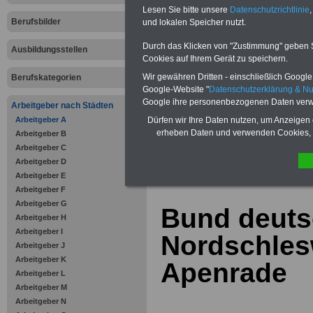
Bausparen schon ab 16 Jahren
Lesen Sie bitte unsere
Datenschutzrichtlinie
,
Berufsunfähigkeitsabsicherung
Berufsbilder
und lokalen Speicher nutzt.
Krankenzusatzversicherung
-
Online-Vergleich Gesetzliche
Krankenkassen
-
Durch das Klicken von "Zustimmung" geben Sie
Ausbildungsstellen
Zahnzusatzversicherung
-
Cookies auf Ihrem Gerät zu speichern.
Vorteile der Privaten
Wir gewähren Dritten - einschließlich Google -
Berufskategorien
Krankenversicherung
Google-Website "
Datenschutzerklärung & N
Google ihre personenbezogenen Daten verw
Arbeitgeber nach Städten
Arbeitgeber A
Dürfen wir Ihre Daten nutzen, um Anzeigen 
erheben Daten und verwenden Cookies, 
Arbeitgeber B
Arbeitgeber C
zurück zur Über
Arbeitgeber D
Arbeitgeber E
Arbeitgeber F
Arbeitgeber G
Bund deuts
Arbeitgeber H
Arbeitgeber I
Nordschles
Arbeitgeber J
Arbeitgeber K
Apenrade
Arbeitgeber L
Arbeitgeber M
Arbeitgeber N